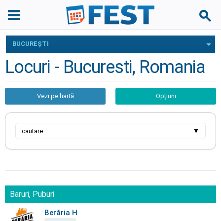
BUCUREŞTI
Locuri - Bucuresti, Romania
Vezi pe hartă
Opțiuni
cautare
▼
Baruri, Puburi
Berăria H