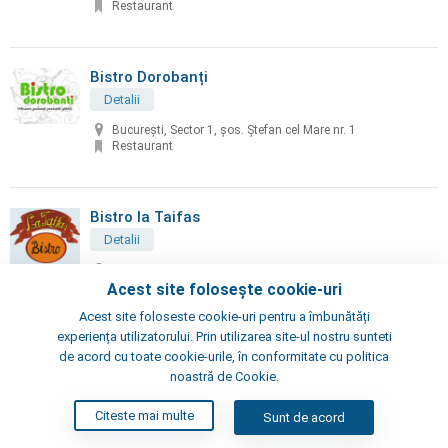
Restaurant
Bistro Dorobanți
Detalii
București, Sector 1, șos. Ștefan cel Mare nr. 1
Restaurant
Bistro la Taifas
Detalii
București, Gheorghe Manu nr. 16
Restaurant
Acest site folosește cookie-uri
Acest site foloseste cookie-uri pentru a îmbunătăți
experiența utilizatorului. Prin utilizarea site-ul nostru sunteti
Bistro Tormen
de acord cu toate cookie-urile, în conformitate cu politica
noastră de Cookie.
Detalii
București, Sector 5, bd. Regina Elisabeta, nr. 29-31
Citeste mai multe
Sunt de acord
Restaurant