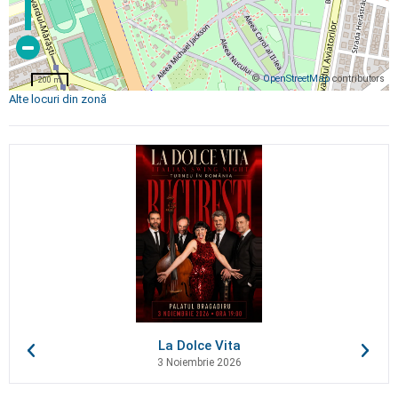
©
OpenStreetMap
contributors
200 m
Alte locuri din zonă
La Dolce Vita
3 Noiembrie 2026