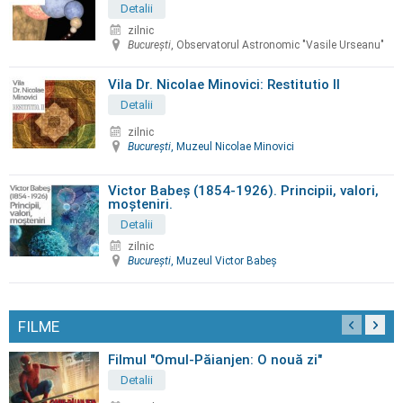
Detalii
zilnic
Bucureşti
, Observatorul Astronomic "Vasile Urseanu"
Vila Dr. Nicolae Minovici: Restitutio II
Detalii
zilnic
Bucureşti
, Muzeul Nicolae Minovici
Victor Babeș (1854-1926). Principii, valori,
moșteniri.
Detalii
zilnic
Bucureşti
, Muzeul Victor Babeș
FILME
Filmul "Omul-Păianjen: O nouă zi"
Detalii