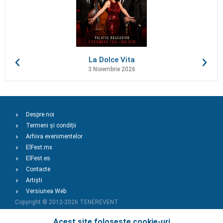
La Dolce Vita
3 Noiembrie 2026
Despre noi
Termeni și condiții
Arhiva evenimentelor
ElFest.mx
ElFest.es
Contacte
Artiști
Versiunea Web
Copyright © 2012-2026
TENEREVENT
Acest site folosește cookie-uri