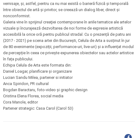
vernisaje, și, astfel, pentru ca nu mai există o barieră fizică și temporală
între obiectul de artă și privitor, se creează un dialog liber, direct și
nonconformist.
Galeria vine în sprijinul creaţiei contemporane în ariile tematice ale artelor
vizuale și încurajează dezvoltarea de noi forme de expresie artistică
accesibilă la orice oră pentru publicul stradal. Cu o prezență de patru ani
(2017 - 2021) pe scena artei din București, Celula de Arta a susținut în jur
de 80 evenimente (expoziții, performance-uri, live-uri) și a influențat modul
de percepție în ceea ce privește expunerea obiectelor sau actelor artistice
în fața publicului.
Echipa Celula de Arta este formata din:
Daniel Loagar, planificare și organizare
Lucian Sandu Milea, partener si initiator
Anca Spiridon, PR cultural
Bogdan Baractaru, foto-video și graphic design
Cristina Elena Florea, social media
Cora Manole, editor
Partener strategic: Casa Carol (Carol 53)