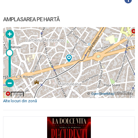
AMPLASAREA PE HARTĂ
©
OpenStreetMap
contributors
200 m
Alte locuri din zonă