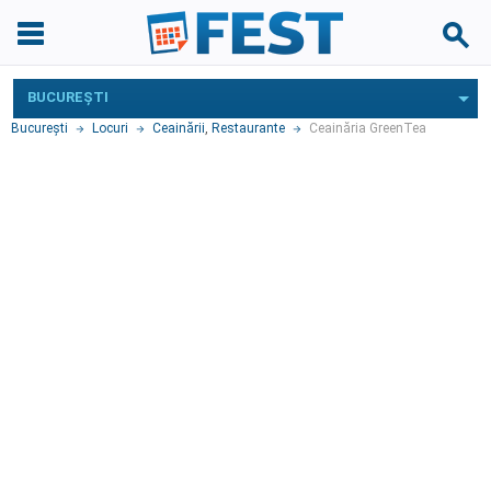
BUCUREŞTI
Bucureşti
Locuri
Ceainării
,
Restaurante
Ceainăria GreenTea