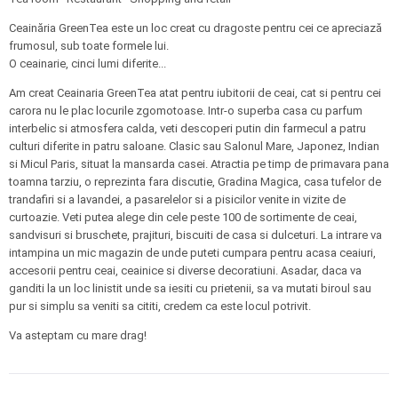
Ceainăria GreenTea este un loc creat cu dragoste pentru cei ce apreciază
frumosul, sub toate formele lui.
O ceainarie, cinci lumi diferite...
Am creat Ceainaria GreenTea atat pentru iubitorii de ceai, cat si pentru cei
carora nu le plac locurile zgomotoase. Intr-o superba casa cu parfum
interbelic si atmosfera calda, veti descoperi putin din farmecul a patru
culturi diferite in patru saloane. Clasic sau Salonul Mare, Japonez, Indian
si Micul Paris, situat la mansarda casei. Atractia pe timp de primavara pana
toamna tarziu, o reprezinta fara discutie, Gradina Magica, casa tufelor de
trandafiri si a lavandei, a pasarelelor si a pisicilor venite in vizite de
curtoazie. Veti putea alege din cele peste 100 de sortimente de ceai,
sandvisuri si bruschete, prajituri, biscuiti de casa si dulceturi. La intrare va
intampina un mic magazin de unde puteti cumpara pentru acasa ceaiuri,
accesorii pentru ceai, ceainice si diverse decoratiuni. Asadar, daca va
ganditi la un loc linistit unde sa iesiti cu prietenii, sa va mutati biroul sau
pur si simplu sa veniti sa cititi, credem ca este locul potrivit.
Va asteptam cu mare drag!