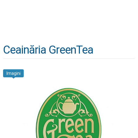
Ceainăria GreenTea
Imagini