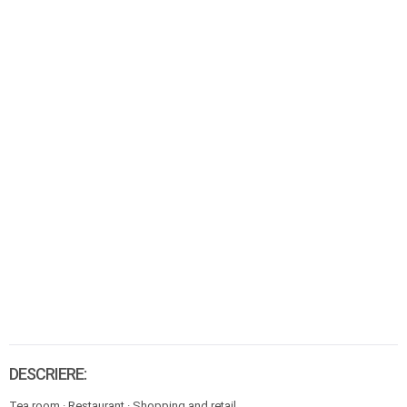
DESCRIERE:
Tea room · Restaurant · Shopping and retail