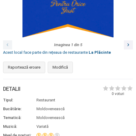
Imaginea
1
din
5
Acest local face parte din rețeaua de restaurante
La Plăcinte
Raportează eroare
Modifică
DETALII
0
voturi
Tipul:
Restaurant
Bucătărie:
Moldovenească
Tematică:
Moldovenească
Muzică:
Variată
Nivel de prețuri: