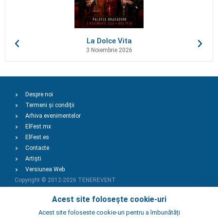
La Dolce Vita
3 Noiembrie 2026
Despre noi
Termeni și condiții
Arhiva evenimentelor
ElFest.mx
ElFest.es
Contacte
Artiști
Versiunea Web
Copyright © 2012-2026
TENEREVENT
Acest site folosește cookie-uri
Adaugă Eveniment
Acest site foloseste cookie-uri pentru a îmbunătăți