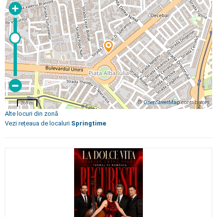
©
OpenStreetMap
contributors
200 m
Alte locuri din zonă
Vezi rețeaua de localuri
Springtime