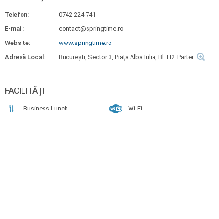
Telefon:
0742 224 741
E-mail:
contact@springtime.ro
Website:
www.springtime.ro
Adresă Local:
București, Sector 3, Piața Alba Iulia, Bl. H2, Parter
FACILITĂȚI
Business Lunch
Wi-Fi