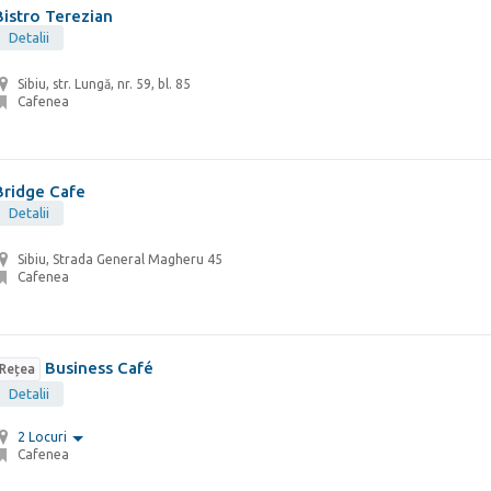
Bistro Terezian
Detalii
Sibiu, str. Lungă, nr. 59, bl. 85
Cafenea
Bridge Cafe
Detalii
Sibiu, Strada General Magheru 45
Cafenea
Business Café
Rețea
Detalii
2 Locuri
Cafenea