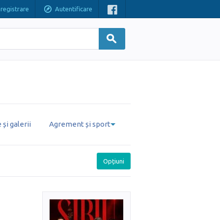
nregistrare
Autentificare
și galerii
Agrement și sport
Opțiuni