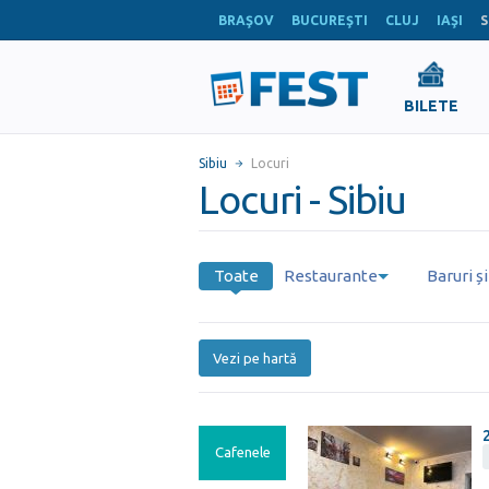
BRAŞOV
BUCUREŞTI
CLUJ
IAŞI
S
BILETE
Sibiu
Locuri
Locuri - Sibiu
Toate
Restaurante
Baruri ș
Vezi pe hartă
Cafenele