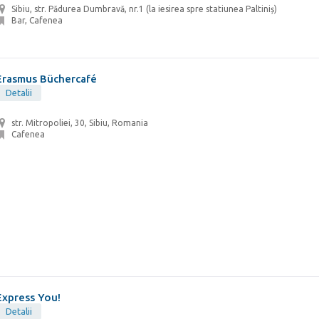
Sibiu, str. Pădurea Dumbravă, nr.1 (la iesirea spre statiunea Paltiniș)
Bar, Cafenea
Erasmus Büchercafé
Detalii
str. Mitropoliei, 30, Sibiu, Romania
Cafenea
Express You!
Detalii