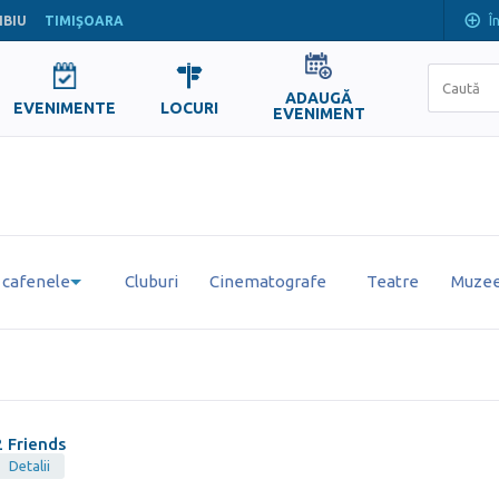
Î
IBIU
TIMIŞOARA
ADAUGĂ
EVENIMENTE
LOCURI
EVENIMENT
i cafenele
Cluburi
Cinematografe
Teatre
Muzee 
2 Friends
Detalii