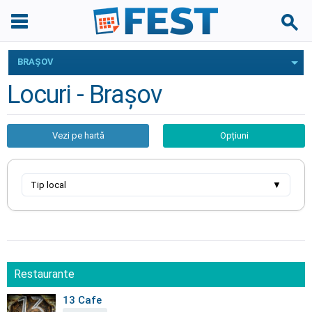
BRAŞOV
Locuri - Braşov
Vezi pe hartă
Opțiuni
Tip local
▼
Restaurante
13 Cafe