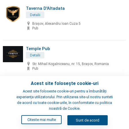
Taverna D'Altadata
Detalii
Brașov, Alexandru Ioan Cuza 5
Pub
Temple Pub
Detalii
Str. Mihail Kogalniceanu, nr. 15, Brașov, Romania
Pub
Acest site folosește cookie-uri
The Jar - Meeting Point Bar
Acest site foloseste cookie-uri pentru a îmbunătăți
Detalii
experiența utilizatorului. Prin utilizarea site-ul nostru sunteti
de acord cu toate cookie-urile, în conformitate cu politica
Brașov, Str. Republicii nr. 42
noastră de Cookie.
Pub, Bar
Citeste mai multe
Sunt de acord