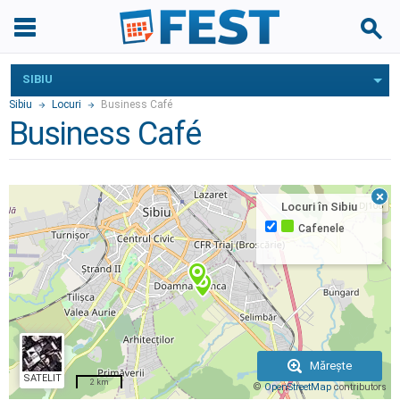
SIBIU
Sibiu
Locuri
Business Café
Business Café
×
Locuri în
Sibiu
Cafenele
Mărește
SATELIT
2 km
©
OpenStreetMap
contributors