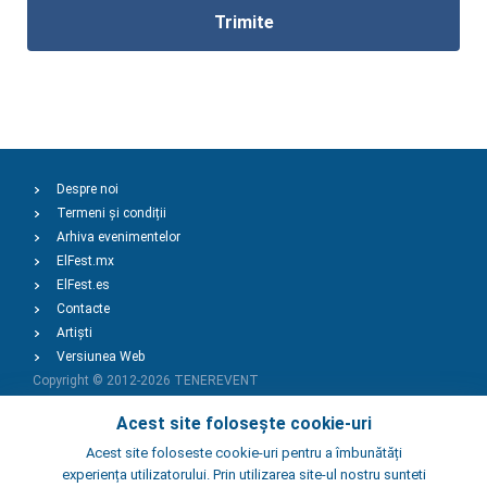
Trimite
Despre noi
Termeni și condiții
Arhiva evenimentelor
ElFest.mx
ElFest.es
Contacte
Artiști
Versiunea Web
Copyright © 2012-2026
TENEREVENT
Acest site folosește cookie-uri
Adaugă Eveniment
Acest site foloseste cookie-uri pentru a îmbunătăți
experiența utilizatorului. Prin utilizarea site-ul nostru sunteti