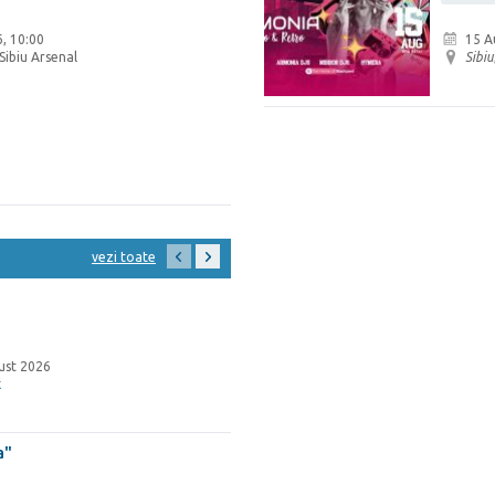
, 10:00
15 A
Sibiu Arsenal
Sibiu
vezi toate
ust 2026
x
a"