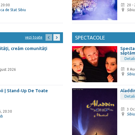
 20:00
20 -
ica de Stat Sibiu
Sibiu
SPECTACOLE
vezi toate
ități, creăm comunități
Specta
săptă
Detali
8 Au
gust 2026
Sibiu
ii | Stand-Up De Toate
Aladdin
Detali
3 Oc
, 20:30
Sibiu
ub