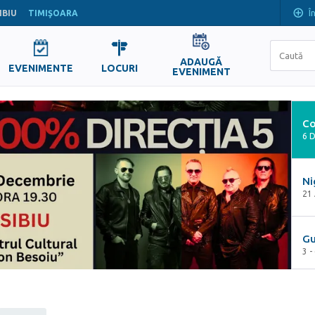
Î
IBIU
TIMIŞOARA
ADAUGĂ
EVENIMENTE
LOCURI
EVENIMENT
6 
Ni
21
Gu
3 -