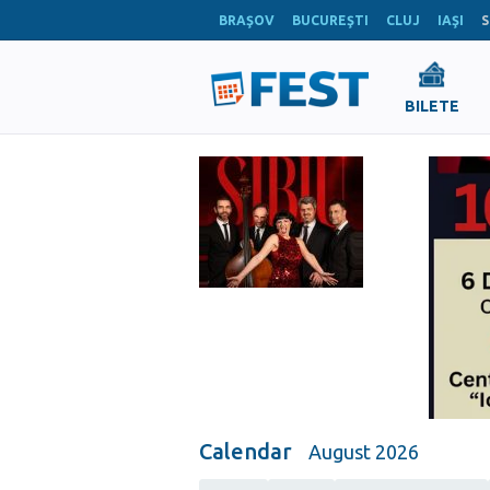
BRAŞOV
BUCUREŞTI
CLUJ
IAŞI
S
BILETE
Calendar
August 2026