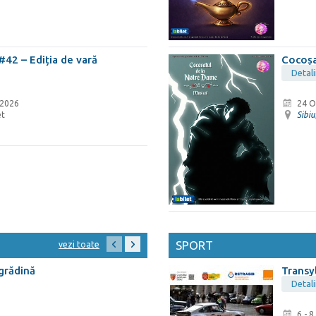
#42 – Ediția de vară
Cocoșa
Detali
 2026
24 O
et
Sibiu
SPORT
vezi toate
 grădină
Transy
Detali
6 - 