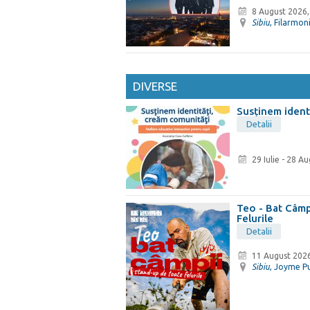
8 August 2026,
Sibiu
, Filarmon
DIVERSE
Susținem ident
Detalii
29 Iulie
-
28 Au
Teo - Bat Câmp
Felurile
Detalii
11 August 2026
Sibiu
, Joyme P