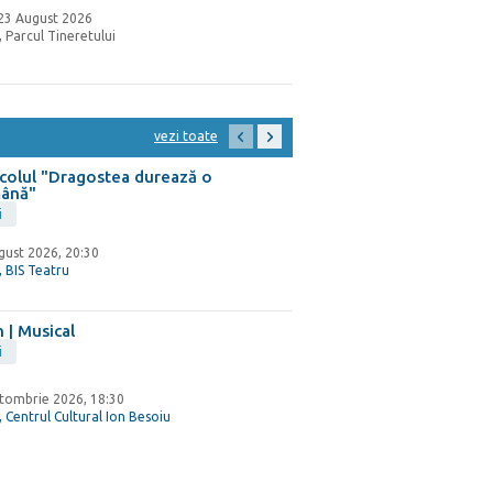
 23 August 2026
, Parcul Tineretului
vezi toate
colul "Dragostea durează o
mână"
i
gust 2026, 20:30
, BIS Teatru
 | Musical
i
tombrie 2026, 18:30
, Centrul Cultural Ion Besoiu