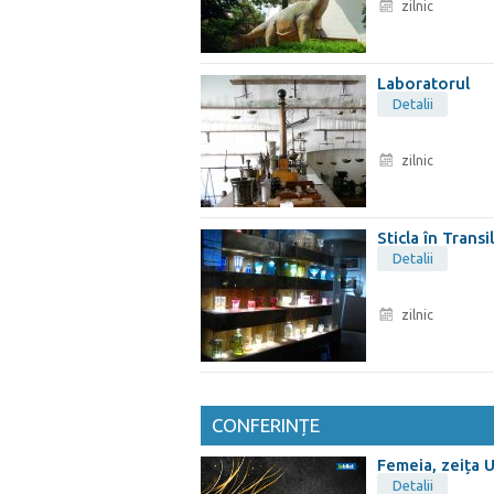
zilnic
Laboratorul
Detalii
zilnic
Sticla în Transi
Detalii
zilnic
CONFERINȚE
Femeia, zeița Un
Detalii