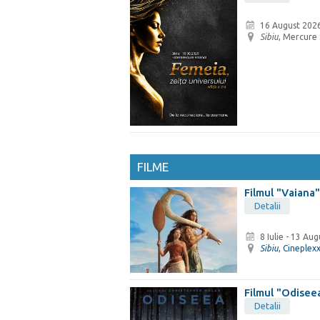
16 August 2026
Sibiu
, Mercure 
FILME
Filmul "Vaiana"
Detalii
8 Iulie
-
13 Aug
Sibiu
, Cineplex
Filmul "Odisee
Detalii