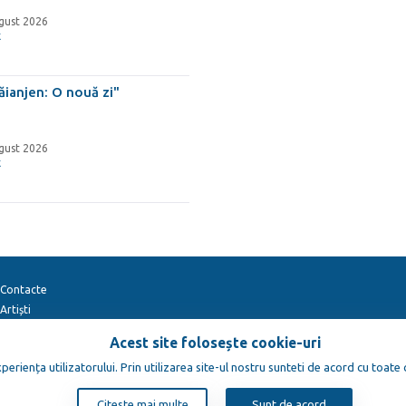
gust 2026
x
ăianjen: O nouă zi"
gust 2026
x
Contacte
Artiști
Acest site folosește cookie-uri
eriența utilizatorului. Prin utilizarea site-ul nostru sunteti de acord cu toate
yright © 2012-2026
TENEREVENT
Citeste mai multe
Sunt de acord