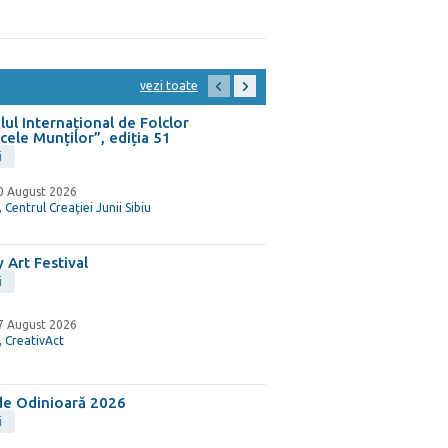
vezi toate
lul Internațional de Folclor
cele Munților”, ediția 51
i
10 August 2026
, Centrul Creaţiei Junii Sibiu
 Art Festival
i
27 August 2026
, CreativAct
 de Odinioară 2026
i