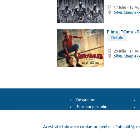
17 Iulie
-
13 Au
Sibiu
, Cineplex
Filmul "Omul-P
Detalii
29 Iulie
-
13 Au
Sibiu
, Cineplex
Despre noi
Termeni și condiții
Arhiva evenimentelor
ElFest.mx
Acest site foloseste cookie-uri pentru a îmbunătăți exp
ElFest.es
Cop