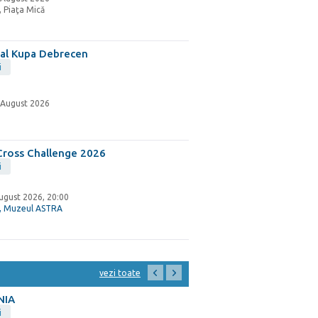
, Piaţa Mică
al Kupa Debrecen
i
9 August 2026
Cross Challenge 2026
i
ugust 2026, 20:00
, Muzeul ASTRA
vezi toate
NIA
i