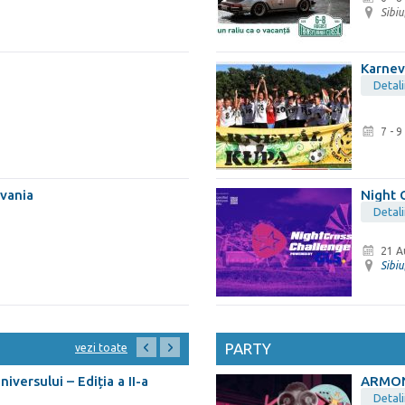
Sibiu
Karnev
Detali
7 - 
lvania
Night 
Detali
21 A
Sibiu
PARTY
vezi toate
iversului – Ediția a II-a
ARMO
Detali