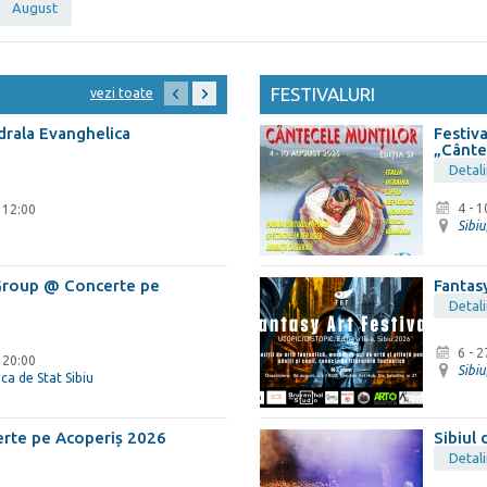
August
FESTIVALURI
vezi toate
drala Evanghelica
Festiva
„Cânte
Detali
4 - 
 12:00
Sibiu
 Group @ Concerte pe
Fantasy
Detali
6 - 
 20:00
Sibiu
ica de Stat Sibiu
rte pe Acoperiș 2026
Sibiul
Detali