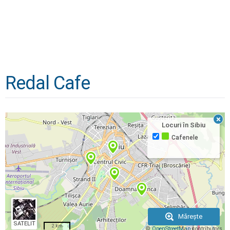
Redal Cafe
×
Locuri în
Sibiu
Cafenele
Mărește
SATELIT
2 km
©
OpenStreetMap
contributors