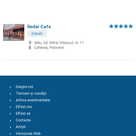
Redal Cafe
Detalii
Sibiu, bd. Mihai Viteazul, nr. 11
Cafenea, Patiserie
Despre noi
Termeni și condiții
Arhiva evenimentelor
ElFest.mx
ElFest.es
Contacte
Artiști
Versiunea Web