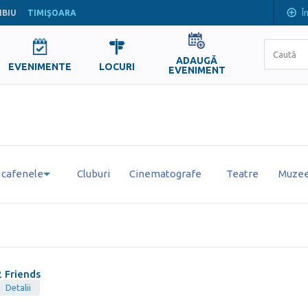
Î
IBIU
TIMIŞOARA
ADAUGĂ
EVENIMENTE
LOCURI
EVENIMENT
i cafenele
Cluburi
Cinematografe
Teatre
Muzee 
2 Friends
Detalii