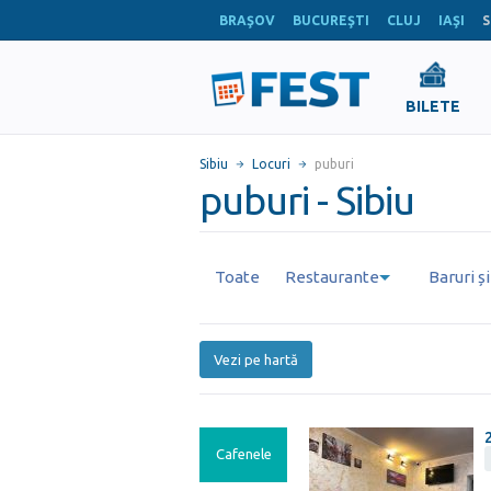
BRAŞOV
BUCUREŞTI
CLUJ
IAŞI
S
BILETE
Sibiu
Locuri
puburi
puburi - Sibiu
Toate
Restaurante
Baruri ș
Vezi pe hartă
Cafenele