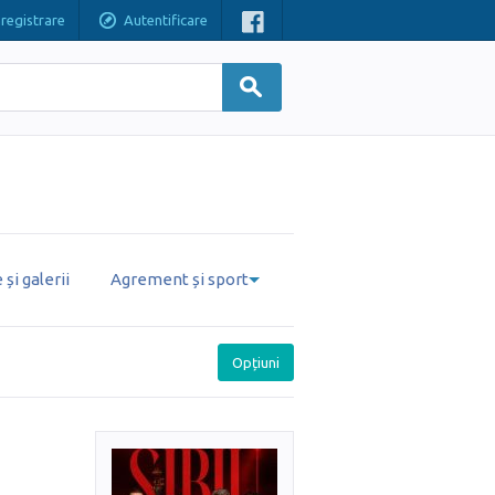
nregistrare
Autentificare
și galerii
Agrement și sport
Opțiuni