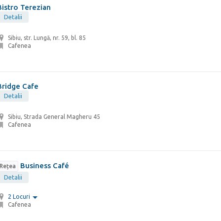
Bistro Terezian
Detalii
Sibiu, str. Lungă, nr. 59, bl. 85
Cafenea
Bridge Cafe
Detalii
Sibiu, Strada General Magheru 45
Cafenea
Business Café
Rețea
Detalii
2 Locuri
Cafenea