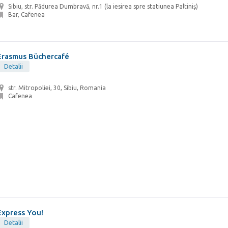
Sibiu, str. Pădurea Dumbravă, nr.1 (la iesirea spre statiunea Paltiniș)
Bar, Cafenea
Erasmus Büchercafé
Detalii
str. Mitropoliei, 30, Sibiu, Romania
Cafenea
Express You!
Detalii