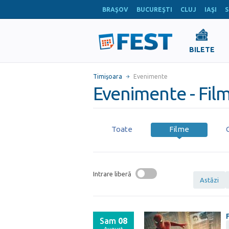
BRAŞOV
BUCUREŞTI
CLUJ
IAŞI
S
BILETE
Timişoara
Evenimente
Evenimente - Film
Toate
Filme
Intrare liberă
Astăzi
Sam
08