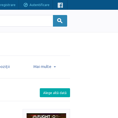
nregistrare
Autentificare
oziții
Mai multe
Alege altă dată