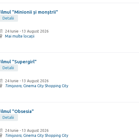
Filmul "Minionii și monștrii"
Detalii
24 Iunie
-
13 August 2026
Mai multe locații
Filmul "Supergirl"
Detalii
24 Iunie
-
13 August 2026
Timişoara
, Cinema City Shopping City
Filmul "Obsesia"
Detalii
24 Iunie
-
13 August 2026
Timişoara
, Cinema City Shopping City