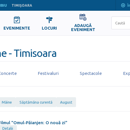
Î
IBIU
TIMIŞOARA
ADAUGĂ
EVENIMENTE
LOCURI
EVENIMENT
e - Timisoara
Concerte
Festivaluri
Spectacole
Exp
Mâine
Săptămâna curentă
August
Filmul "Omul-Păianjen: O nouă zi"
Detalii