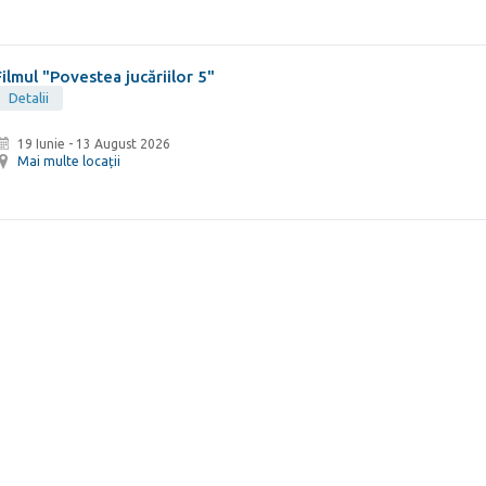
Filmul "Povestea jucăriilor 5"
Detalii
19 Iunie
-
13 August 2026
Mai multe locații