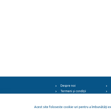
Despre noi
Termeni și condiții
Arhiva evenimentelor
ElFest.mx
Acest site foloseste cookie-uri pentru a îmbunătăți exp
ElFest.es