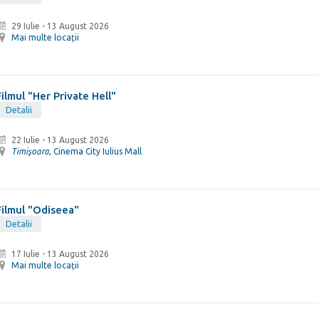
29 Iulie
-
13 August 2026
Mai multe locații
Filmul "Her Private Hell"
Detalii
22 Iulie
-
13 August 2026
Timişoara
, Cinema City Iulius Mall
Filmul "Odiseea"
Detalii
17 Iulie
-
13 August 2026
Mai multe locații