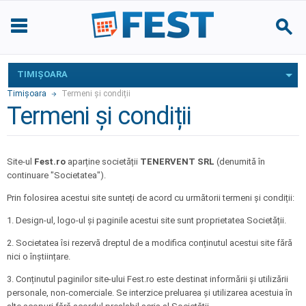
TIMIŞOARA
Timişoara
Termeni și condiții
Termeni și condiții
Site-ul
Fest.ro
aparține societății
TENERVENT SRL
(denumită în
continuare "Societatea").
Prin folosirea acestui site sunteți de acord cu următorii termeni și condiții:
1. Design-ul, logo-ul și paginile acestui site sunt proprietatea Societății.
2. Societatea îsi rezervă dreptul de a modifica conținutul acestui site fără
nici o înștiințare.
3. Conținutul paginilor site-ului Fest.ro este destinat informării și utilizării
personale, non-comerciale. Se interzice preluarea și utilizarea acestuia în