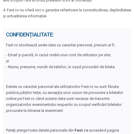
alte scopuri fără acordul prealabil scris al Societății.
4. Fest.ro nu oferă nici o garanție referitoare la corectitudinea, deplinătatea
și actualitatea informației.
CONFIDENȚIALITATE:
Fest.ro stochează unele date cu caracter personal, precum ar fi:
- Email şi parolă, în cazul creării unui cont de utilizator pe site;
şi
- Nume, prenume, număr de telefon, în cazul procurării de bilete.
Datele cu caracter personal ale utilizatorilor Fest.ro nu sunt făcute
publice părților terțe, cu excepția unor cazuri de procurare a biletelor
online pe Fest.ro când aceste date sunt necesar de transmis
organizatorilor evenimentului respectiv cu scopul verificării biletelor
procurate la intrarea la eveniment.
Puteţi şterge toate datele personale din
Fest.ro
accesând pagina