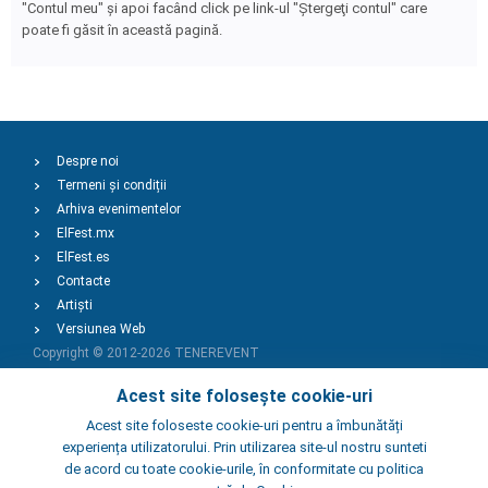
"Contul meu" şi apoi facând click pe link-ul "Ştergeţi contul" care
poate fi găsit în această pagină.
Despre noi
Termeni și condiții
Arhiva evenimentelor
ElFest.mx
ElFest.es
Contacte
Artiști
Versiunea Web
Copyright © 2012-2026
TENEREVENT
Acest site folosește cookie-uri
Adaugă Eveniment
Acest site foloseste cookie-uri pentru a îmbunătăți
experiența utilizatorului. Prin utilizarea site-ul nostru sunteti
de acord cu toate cookie-urile, în conformitate cu politica