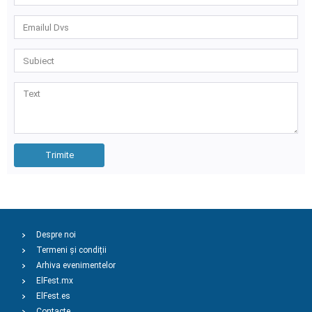
Trimite
Despre noi
Termeni și condiții
Arhiva evenimentelor
ElFest.mx
ElFest.es
Contacte