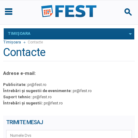
TIMIŞOARA
Timişoara
Contacte
Contacte
Adrese e-mail:
Publicitate:
pr@fest.ro
Întrebări și sugestii de evenimente:
pr@fest.ro
Suport tehnic:
pr@fest.ro
Întrebări și sugestii:
pr@fest.ro
TRIMITE MESAJ