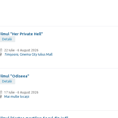
Filmul "Her Private Hell"
Detalii
22 Iulie
-
6 August 2026
Timişoara
, Cinema City Iulius Mall
Filmul "Odiseea"
Detalii
17 Iulie
-
6 August 2026
Mai multe locații