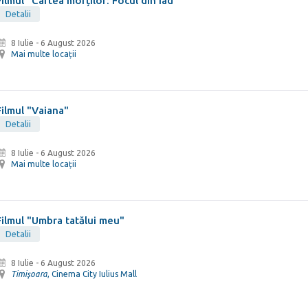
Filmul "Cartea morților: Focul din iad"
Detalii
8 Iulie
-
6 August 2026
Mai multe locații
Filmul "Vaiana"
Detalii
8 Iulie
-
6 August 2026
Mai multe locații
Filmul "Umbra tatălui meu"
Detalii
8 Iulie
-
6 August 2026
Timişoara
, Cinema City Iulius Mall