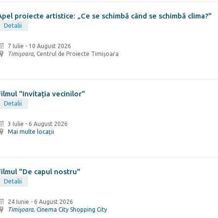
Apel proiecte artistice: „Ce se schimbă când se schimbă clima?"
Detalii
7 Iulie
-
10 August 2026
Timişoara
, Centrul de Proiecte Timișoara
Filmul "Invitația vecinilor"
Detalii
3 Iulie
-
6 August 2026
Mai multe locații
Filmul "De capul nostru"
Detalii
24 Iunie
-
6 August 2026
Timişoara
, Cinema City Shopping City