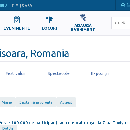
Î
IBIU
TIMIŞOARA
ADAUGĂ
EVENIMENTE
LOCURI
EVENIMENT
isoara, Romania
Festivaluri
Spectacole
Expoziții
Mâine
Săptămâna curentă
August
Peste 100.000 de participanți au celebrat orașul la Ziua Timișoa
Detalii