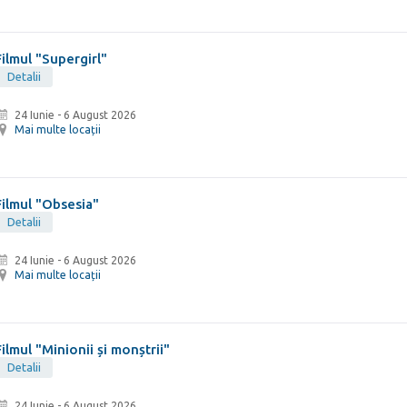
Filmul "Supergirl"
Detalii
24 Iunie
-
6 August 2026
Mai multe locații
Filmul "Obsesia"
Detalii
24 Iunie
-
6 August 2026
Mai multe locații
Filmul "Minionii și monștrii"
Detalii
24 Iunie
-
6 August 2026