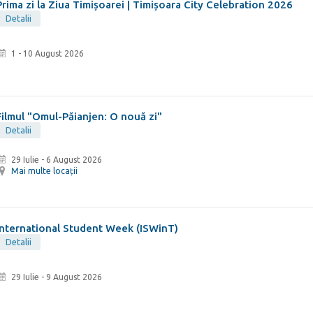
Prima zi la Ziua Timișoarei | Timișoara City Celebration 2026
Detalii
1 - 10 August 2026
Filmul "Omul-Păianjen: O nouă zi"
Detalii
29 Iulie
-
6 August 2026
Mai multe locații
International Student Week (ISWinT)
Detalii
29 Iulie
-
9 August 2026