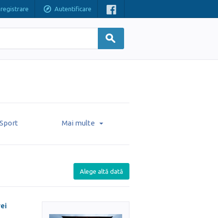
nregistrare
Autentificare
Sport
Mai multe
Alege altă dată
rei