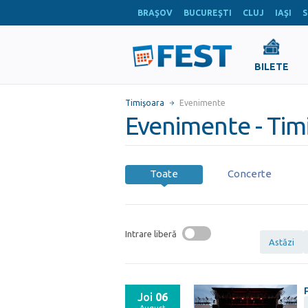
BRAŞOV
BUCUREŞTI
CLUJ
IAŞI
S
BILETE
Timişoara
Evenimente
Evenimente - Tim
Toate
Concerte
Intrare liberă
Astăzi
Joi
06