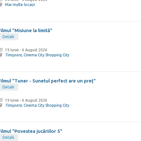
Mai multe locații
Filmul "Misiune la limită"
Detalii
19 Iunie
-
6 August 2026
Timişoara
, Cinema City Shopping City
Filmul "Tuner - Sunetul perfect are un preț"
Detalii
19 Iunie
-
6 August 2026
Timişoara
, Cinema City Shopping City
Filmul "Povestea jucăriilor 5"
Detalii