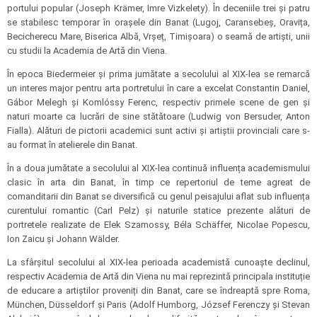
portului popular (Joseph Krämer, Imre Vizkelety). În deceniile trei și patru
se stabilesc temporar în orașele din Banat (Lugoj, Caransebeș, Oravița,
Becicherecu Mare, Biserica Albă, Vrșeț, Timișoara) o seamă de artiști, unii
cu studii la Academia de Artă din Viena.
În epoca Biedermeier și prima jumătate a secolului al XIX-lea se remarcă
un interes major pentru arta portretului în care a excelat Constantin Daniel,
Gábor Melegh și Komlóssy Ferenc, respectiv primele scene de gen și
naturi moarte ca lucrări de sine stătătoare (Ludwig von Bersuder, Anton
Fialla). Alături de pictorii academici sunt activi și artiștii provinciali care s-
au format în atelierele din Banat.
În a doua jumătate a secolului al XIX-lea continuă influența academismului
clasic în arta din Banat, în timp ce repertoriul de teme agreat de
comanditarii din Banat se diversifică cu genul peisajului aflat sub influența
curentului romantic (Carl Pelz) și naturile statice prezente alături de
portretele realizate de Elek Szamossy, Béla Schäffer, Nicolae Popescu,
Ion Zaicu și Johann Wälder.
La sfârșitul secolului al XIX-lea perioada academistă cunoaște declinul,
respectiv Academia de Artă din Viena nu mai reprezintă principala instituție
de educare a artiștilor proveniți din Banat, care se îndreaptă spre Roma,
München, Düsseldorf și Paris (Adolf Humborg, József Ferenczy și Stevan