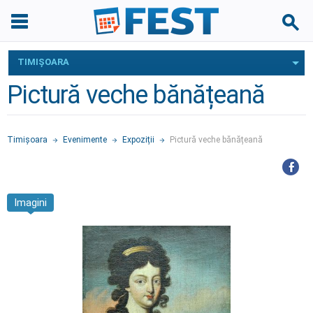
TIMIŞOARA
Pictură veche bănățeană
Timişoara
Evenimente
Expoziții
Pictură veche bănățeană
Imagini