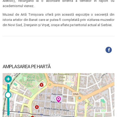
Aleksić), recurgând la o abordare diferită a temelor în raport cu
academismul vienez.
Muzeul de Artă Timișoara oferă prin această expoziție o secvență din
istoria artelor din Banat care ar putea fi completată prin vizitarea muzeelor
din Novi Sad, Zrenjanin și Vrșeț, orașe aflate pe teritoriul actual al Serbiei.
AMPLASAREA PE HARTĂ