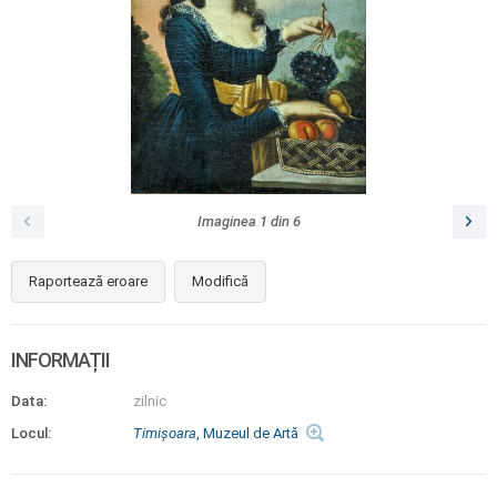
Imaginea
1
din
6
Raportează eroare
Modifică
INFORMAȚII
Data:
zilnic
Locul:
Timişoara
, Muzeul de Artă