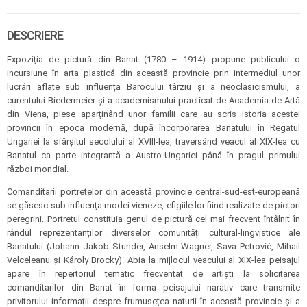
DESCRIERE
Expoziția de pictură din Banat (1780 – 1914) propune publicului o
incursiune în arta plastică din această provincie prin intermediul unor
lucrări aflate sub influența Barocului târziu și a neoclasicismului, a
curentului Biedermeier și a academismului practicat de Academia de Artă
din Viena, piese aparținând unor familii care au scris istoria acestei
provincii în epoca modernă, după încorporarea Banatului în Regatul
Ungariei la sfârșitul secolului al XVIII-lea, traversând veacul al XIX-lea cu
Banatul ca parte integrantă a Austro-Ungariei până în pragul primului
război mondial.
Comanditarii portretelor din această provincie central-sud-est-europeană
se găsesc sub influența modei vieneze, efigiile lor fiind realizate de pictori
peregrini. Portretul constituia genul de pictură cel mai frecvent întâlnit în
rândul reprezentanților diverselor comunități cultural-lingvistice ale
Banatului (Johann Jakob Stunder, Anselm Wagner, Sava Petrović, Mihail
Velceleanu și Károly Brocky). Abia la mijlocul veacului al XIX-lea peisajul
apare în repertoriul tematic frecventat de artiști la solicitarea
comanditarilor din Banat în forma peisajului narativ care transmite
privitorului informații despre frumusețea naturii în această provincie și a