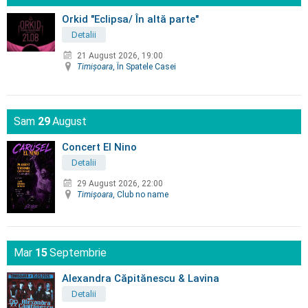
Orkid "Eclipsa/ În altă parte"
Detalii
21 August 2026, 19:00
Timişoara
, În Spatele Casei
Sam
29
August
Concert El Nino
Detalii
29 August 2026, 22:00
Timişoara
, Club no name
Mar
15
Septembrie
Alexandra Căpitănescu & Lavina
Detalii