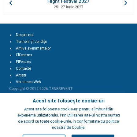
Flight Festival 2027
25 - 27 Iunie 2027
Despre noi
Termeni și condiții
Arhiva evenimentelor
ElFest.mx
ElFest.es
Contacte
Artiști
Versiunea Web
Copyright © 2012-2026
TENEREVENT
Acest site folosește cookie-uri
Adaugă Eveniment
Acest site foloseste cookie-uri pentru a îmbunătăți
experiența utilizatorului. Prin utilizarea site-ul nostru sunteti
de acord cu toate cookie-urile, în conformitate cu politica
Adaugă Local
noastră de Cookie.