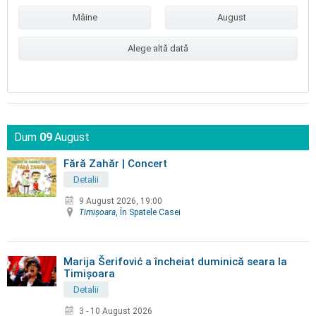
Mâine
August
Alege altă dată
Dum
09
August
Fără Zahăr | Concert
Detalii
9 August 2026, 19:00
Timişoara
, În Spatele Casei
Marija Šerifović a încheiat duminică seara la
Timișoara
Detalii
3 - 10 August 2026