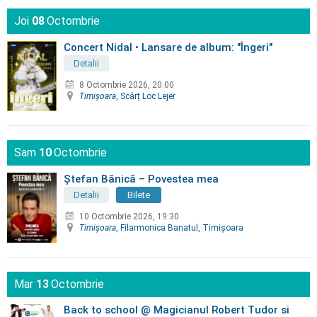
Joi
08
Octombrie
Concert Nidal • Lansare de album: "Îngeri"
Detalii
8 Octombrie 2026, 20:00
Timişoara
, Scârț Loc Lejer
Sam
10
Octombrie
Ștefan Bănică – Povestea mea
Detalii
Bilete
10 Octombrie 2026, 19:30
Timişoara
, Filarmonica Banatul, Timişoara
Mar
13
Octombrie
Back to school @ Magicianul Robert Tudor si