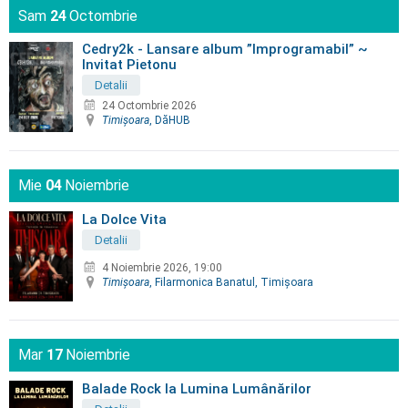
Sam
24
Octombrie
Cedry2k - Lansare album ”Improgramabil” ~
Invitat Pietonu
Detalii
24 Octombrie 2026
Timişoara
, DăHUB
Mie
04
Noiembrie
La Dolce Vita
Detalii
4 Noiembrie 2026, 19:00
Timişoara
, Filarmonica Banatul, Timişoara
Mar
17
Noiembrie
Balade Rock la Lumina Lumânărilor