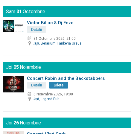
Sam
31
Octombrie
Victor Biliac & Dj Enzo
Detalii
31 Octombrie 2026, 21:00
Iaşi
, Berarium Tankeria Ursus
Joi
05
Noiembrie
Concert Robin and the Backstabbers
Detalii
Bilete
5 Noiembrie 2026, 19:00
Iaşi
, Legend Pub
Joi
26
Noiembrie
Concert Vlad Corb