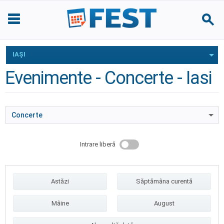
IAŞI
Evenimente - Concerte - Iasi
Concerte
Intrare liberă
Astăzi
Săptămâna curentă
Mâine
August