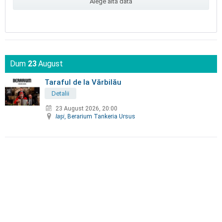
Alege altă dată
Dum
23
August
Taraful de la Vărbilău
Detalii
23 August 2026, 20:00
Iaşi
, Berarium Tankeria Ursus