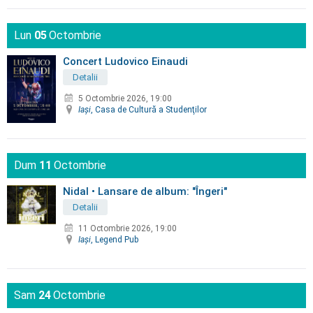
Lun
05
Octombrie
Concert Ludovico Einaudi
Detalii
5 Octombrie 2026, 19:00
Iaşi
, Casa de Cultură a Studenţilor
Dum
11
Octombrie
Nidal • Lansare de album: "Îngeri"
Detalii
11 Octombrie 2026, 19:00
Iaşi
, Legend Pub
Sam
24
Octombrie