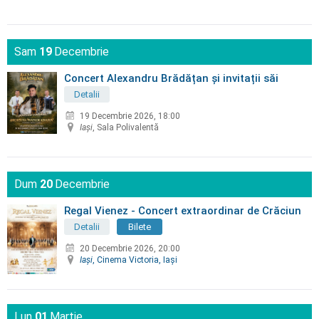
Sam
19
Decembrie
Concert Alexandru Brădățan și invitații săi
Detalii
19 Decembrie 2026, 18:00
Iaşi
, Sala Polivalentă
Dum
20
Decembrie
Regal Vienez - Concert extraordinar de Crăciun
Detalii
Bilete
20 Decembrie 2026, 20:00
Iaşi
, Cinema Victoria, Iaşi
Lun
01
Martie