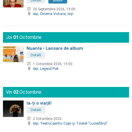
Detalii
Bilete
26 Septembrie 2026, 19:00
Iaşi
, Cinema Victoria, Iaşi
Joi
01
Octombrie
Nuante • Lansare de album
Detalii
1 Octombrie 2026, 19:00
Iaşi
, Legend Pub
Vin
02
Octombrie
Ia-ți o viață!
Detalii
2 Octombrie 2026
Iaşi
, Teatrul pentru Copii şi Tineret "Luceafărul"