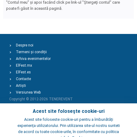
"Contul meu" şi apoi facând click pe link-ul "Ştergeţi contul" care
poate fi găsit în această pagină.
Despre noi
Termeni și condiții
Arhiva evenimentelor
ElFest.mx
ElFest.es
Contacte
Artiști
Versiunea Web
Copyright © 2012-2026
TENEREVENT
Acest site folosește cookie-uri
Adaugă Eveniment
Acest site foloseste cookie-uri pentru a îmbunătăți
experiența utilizatorului. Prin utilizarea site-ul nostru sunteti
de acord cu toate cookie-urile, în conformitate cu politica