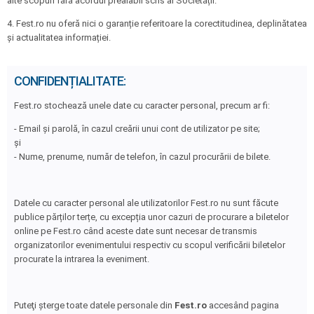
alte scopuri fără acordul prealabil scris al Societății.
4. Fest.ro nu oferă nici o garanție referitoare la corectitudinea, deplinătatea
și actualitatea informației.
CONFIDENȚIALITATE:
Fest.ro stochează unele date cu caracter personal, precum ar fi:
- Email şi parolă, în cazul creării unui cont de utilizator pe site;
şi
- Nume, prenume, număr de telefon, în cazul procurării de bilete.
Datele cu caracter personal ale utilizatorilor Fest.ro nu sunt făcute
publice părților terțe, cu excepția unor cazuri de procurare a biletelor
online pe Fest.ro când aceste date sunt necesar de transmis
organizatorilor evenimentului respectiv cu scopul verificării biletelor
procurate la intrarea la eveniment.
Puteţi şterge toate datele personale din
Fest.ro
accesând pagina