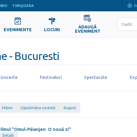
Î
IBIU
TIMIŞOARA
ADAUGĂ
EVENIMENTE
LOCURI
EVENIMENT
e - Bucuresti
Concerte
Festivaluri
Spectacole
Exp
Mâine
Săptămâna curentă
August
Filmul "Omul-Păianjen: O nouă zi"
Detalii