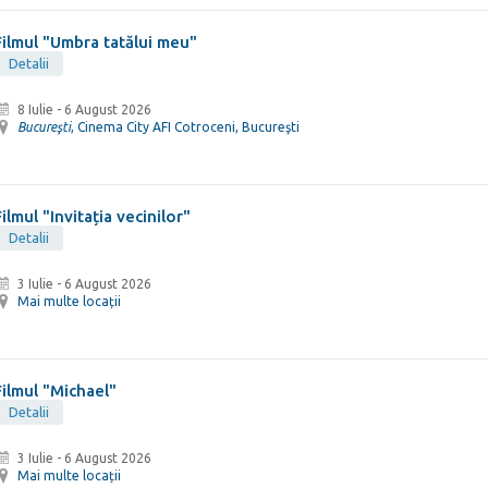
Filmul "Umbra tatălui meu"
Detalii
8 Iulie
-
6 August 2026
Bucureşti
, Cinema City AFI Cotroceni, Bucureşti
Filmul "Invitația vecinilor"
Detalii
3 Iulie
-
6 August 2026
Mai multe locații
Filmul "Michael"
Detalii
3 Iulie
-
6 August 2026
Mai multe locații