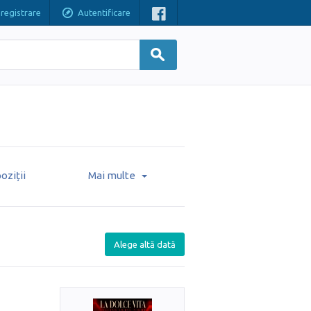
nregistrare
Autentificare
oziții
Mai multe
Alege altă dată