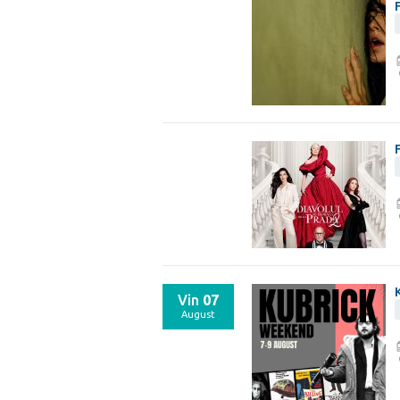
Vin
07
August