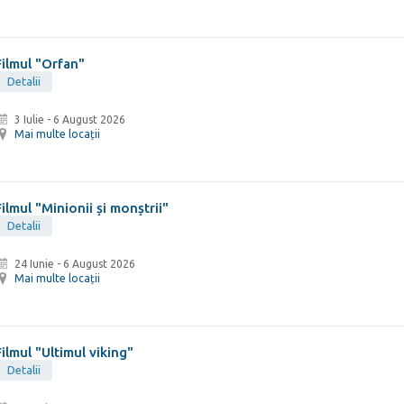
Filmul "Orfan"
Detalii
3 Iulie
-
6 August 2026
Mai multe locații
Filmul "Minionii și monștrii"
Detalii
24 Iunie
-
6 August 2026
Mai multe locații
Filmul "Ultimul viking"
Detalii