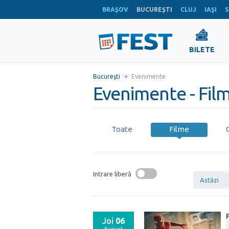
BRAŞOV
BUCUREŞTI
CLUJ
IAŞI
S
BILETE
Bucureşti
Evenimente
Evenimente - Film
Toate
Filme
Intrare liberă
Astăzi
Joi
06