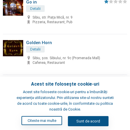
Go in
Detalii
Sibiu, str. Piața Mică, nr. 9
Pizzeria, Restaurant, Pub
Golden Horn
Detalii
Sibiu, șos. Sibiului, nr. 9c (Promenada Mall)
Cafenea, Restaurant
Gothic
Acest site folosește cookie-uri
Detalii
Acest site foloseste cookie-uri pentru a îmbunătăți
experiența utilizatorului. Prin utilizarea site-ul nostru sunteti
Sibiu, str. Piaţa Mare, nr. 14
de acord cu toate cookie-urile, în conformitate cu politica
Restaurant
noastră de Cookie.
Citeste mai multe
Sunt de acord
Hermania
Rețea