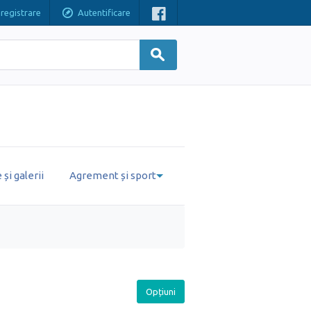
nregistrare
Autentificare
și galerii
Agrement și sport
Opțiuni