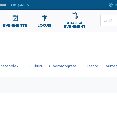
Î
IBIU
TIMIŞOARA
ADAUGĂ
EVENIMENTE
LOCURI
EVENIMENT
i cafenele
Cluburi
Cinematografe
Teatre
Muzee 