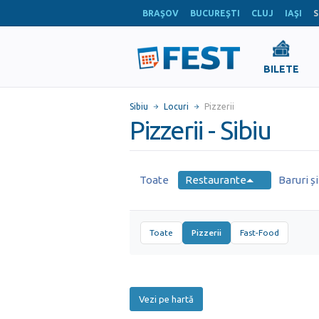
BRAŞOV
BUCUREŞTI
CLUJ
IAŞI
S
BILETE
Sibiu
Locuri
Pizzerii
Pizzerii - Sibiu
Toate
Restaurante
Baruri ș
Toate
Pizzerii
Fast-Food
Vezi pe hartă