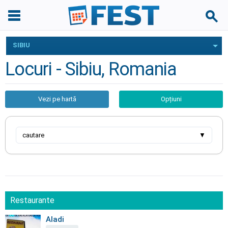
SIBIU
Locuri - Sibiu, Romania
Vezi pe hartă
Opțiuni
cautare
▼
Restaurante
Aladi