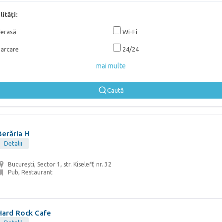
lități:
erasă
Wi-Fi
arcare
24/24
mai multe
Caută
Berăria H
Detalii
București, Sector 1, str. Kiseleff, nr. 32
Pub, Restaurant
Hard Rock Cafe