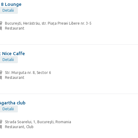
18 Lounge
Detalii
București, Herăstrău, str. Piața Presei Libere nr. 3-5
Restaurant
2 Nice Caffe
Detalii
Str. Murguta nr. 8, Sector 6
Restaurant
Agartha club
Detalii
Strada Soarelui, 1, Bucureşti, Romania
Restaurant, Club