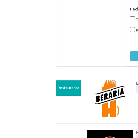
Faci
T
P
Restaurante