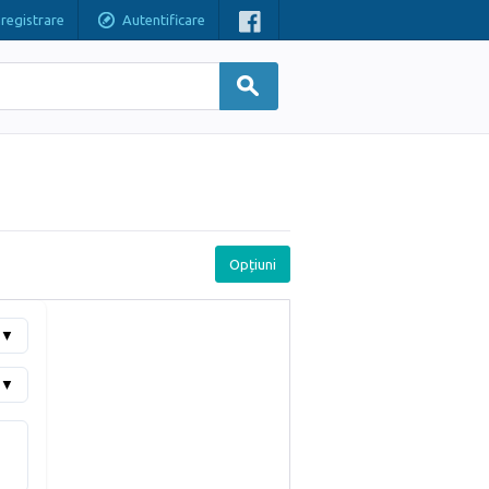
nregistrare
Autentificare
Opțiuni
▼
▼