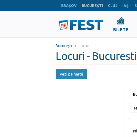
BRAŞOV
BUCUREŞTI
CLUJ
IAŞI
S
BILETE
Bucureşti
Locuri
Locuri - Bucuresti
Vezi pe hartă
Bu
T
Ni