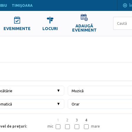
Î
IBIU
TIMIŞOARA
ADAUGĂ
EVENIMENTE
LOCURI
EVENIMENT
▼
cătărie
Muzică
▼
ematică
Orar
1
2
3
4
vel de prețuri:
mic
mare