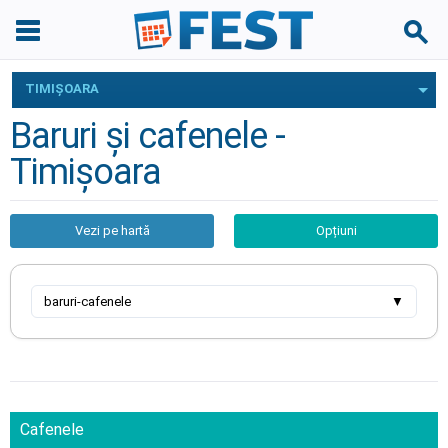
TIMIŞOARA
Baruri și cafenele -
Timişoara
Vezi pe hartă
Opțiuni
baruri-cafenele
▼
Cafenele