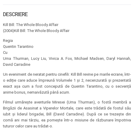
DESCRIERE
Kill Bill: The Whole Bloody Affair
(2004)Kill Bill: The Whole Bloody Affair
Regia
Quentin Tarantino
Cu
Uma Thurman, Lucy Liu, Vivica A. Fox, Michael Madsen, Daryl Hannah,
David Carradine
Un eveniment de neratat pentru cinefili: Kill Bill revine pe marile ecrane, într-
o ediție care aduce împreună Volumele 1 și 2, necenzurată și prezentată
exact așa cum a fost concepută de Quentin Tarantino, cu o secvență
anime bonus, nemaivăzută până acum.
Filmul urmărește aventurile Miresei (Uma Thurman), o fostă membră a
Brigăzii de Asasinat a Viperelor Mortale, care este trădată de fostul său
iubit și liderul brigadei, Bill (David Carradine). După ce se trezește din
comă ani mai târziu, ea pornește într-o misiune de răzbunare împotriva
tuturor celor care au trădat-o.