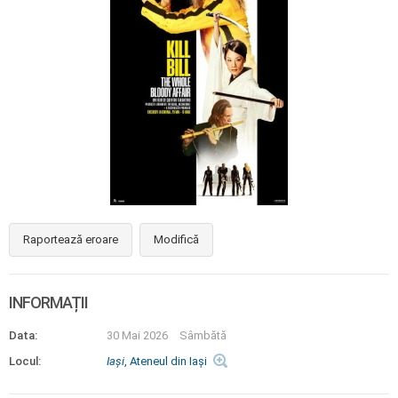
Raportează eroare
Modifică
INFORMAȚII
Data:
30 Mai 2026
Sâmbătă
Locul:
Iaşi
, Ateneul din Iași