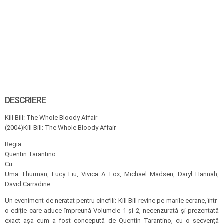
DESCRIERE
Kill Bill: The Whole Bloody Affair
(2004)Kill Bill: The Whole Bloody Affair
Regia
Quentin Tarantino
Cu
Uma Thurman, Lucy Liu, Vivica A. Fox, Michael Madsen, Daryl Hannah,
David Carradine
Un eveniment de neratat pentru cinefili: Kill Bill revine pe marile ecrane, într-
o ediție care aduce împreună Volumele 1 și 2, necenzurată și prezentată
exact așa cum a fost concepută de Quentin Tarantino, cu o secvență