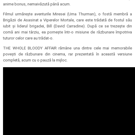
anime bonus, nemaivăzută până acum.
Filmul urmărește aventurile Miresei (Uma Thurman), o fostă membră a
Brigăzii de Asasinat a Viperelor Mortale, care este trădată de fostul său
iubit și liderul brigadei, Bill (David Carradine). După ce se trezește din
comă ani mai târziu, ea pornește într-o misiune de răzbunare împotriva
tuturor celor care au trădat-o.
THE WHOLE BLOODY AFFAIR rămâne una dintre cele mai memorabile
povești de răzbunare din cinema, rar prezentată în această versiune
completă, acum cu o pauză la mijloc.