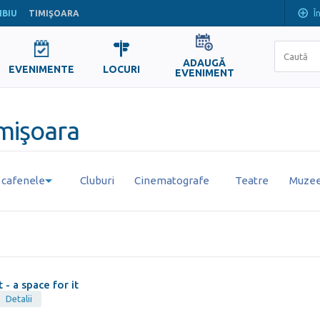
Î
IBIU
TIMIŞOARA
ADAUGĂ
EVENIMENTE
LOCURI
EVENIMENT
imişoara
i cafenele
Cluburi
Cinematografe
Teatre
Muzee 
!t - a space for it
Detalii