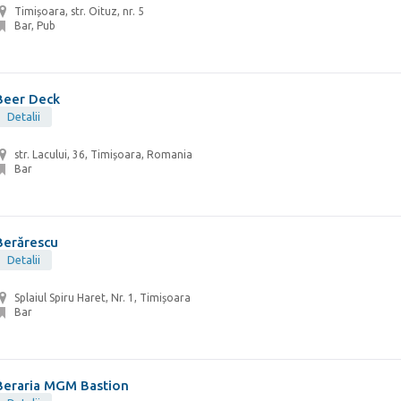
Timișoara, str. Oituz, nr. 5
Bar, Pub
Beer Deck
Detalii
str. Lacului, 36, Timișoara, Romania
Bar
Berărescu
Detalii
Splaiul Spiru Haret, Nr. 1, Timișoara
Bar
Beraria MGM Bastion