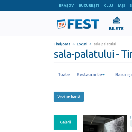
BRAŞOV
BUCUREŞTI
CLUJ
IAŞI
S
BILETE
Timişoara
Locuri
sala-palatului
sala-palatului - T
Toate
Restaurante
Baruri ș
Vezi pe hartă
Galerii