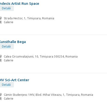
Indecis Artist Run Space
Detalii
Strada Hector, 1, Timișoara, Romania
Galerie
Kunsthalle Bega
Detalii
Calea Circumvalațiunii, 10, Timișoara 300254, Romania
Galerie
MV Sci-Art Center
Detalii
Cămin Studențesc 1MV, Blvd. Mihai Viteazu, 1, Timișoara, Romania
Galerie