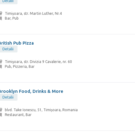
Detalii
Timișoara, str. Martin Luther, Nr.4
Bar, Pub
British Pub Pizza
Detalii
Timişoara, str. Divizia 9 Cavalerie, nr. 60
Pub, Pizzeria, Bar
Brooklyn Food, Drinks & More
Detalii
blvd. Take Ionescu, 51, Timișoara, Romania
Restaurant, Bar