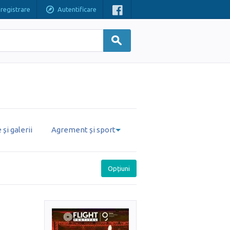
nregistrare
Autentificare
și galerii
Agrement și sport
Opțiuni