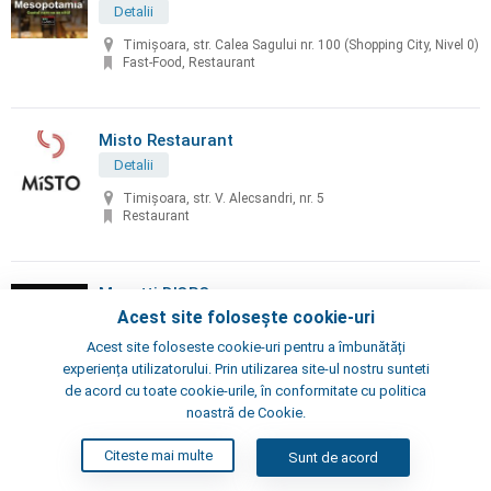
Detalii
Timișoara, str. Calea Sagului nr. 100 (Shopping City, Nivel 0)
Fast-Food, Restaurant
Misto Restaurant
Detalii
Timișoara, str. V. Alecsandri, nr. 5
Restaurant
Musetti D'ORO
Acest site folosește cookie-uri
Detalii
Acest site foloseste cookie-uri pentru a îmbunătăți
Timișoara, str.Eugeniu de Savoya, nr. 7
experiența utilizatorului. Prin utilizarea site-ul nostru sunteti
Cafenea, Restaurant, Pub
de acord cu toate cookie-urile, în conformitate cu politica
noastră de Cookie.
Neața Omelette Bistro
Citeste mai multe
Sunt de acord
Detalii