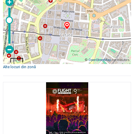
©
OpenStreetMap
contributors
200 m
Alte locuri din zonă