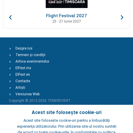
Flight Festival 2027
25 - 27 Iunie 2027
Despre noi
Termeni și condiții
Arhiva evenimentelor
ElFest.mx
ElFest.es
Contacte
Artiști
Versiunea Web
Copyright © 2012-2026
TENEREVENT
Acest site folosește cookie-uri
Adaugă Eveniment
Acest site foloseste cookie-uri pentru a îmbunătăți
experiența utilizatorului. Prin utilizarea site-ul nostru sunteti
de acord cu toate cookie-urile, în conformitate cu politica