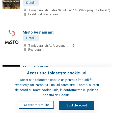
Detalii
Timișoara, str. Calea Sagului nr. 100 (Shopping City, Nivel 0)
Fast-Food, Restaurant
Misto Restaurant
Detalii
Timișoara, str. V. Alecsandri, nr. 5
Restaurant
Musetti D'ORO
Acest site folosește cookie-uri
Detalii
Acest site foloseste cookie-uri pentru a îmbunătăți
Timișoara, str.Eugeniu de Savoya, nr. 7
experiența utilizatorului. Prin utilizarea site-ul nostru sunteti
Cafenea, Restaurant, Pub
de acord cu toate cookie-urile, în conformitate cu politica
noastră de Cookie.
Neața Omelette Bistro
Citeste mai multe
Sunt de acord
Detalii