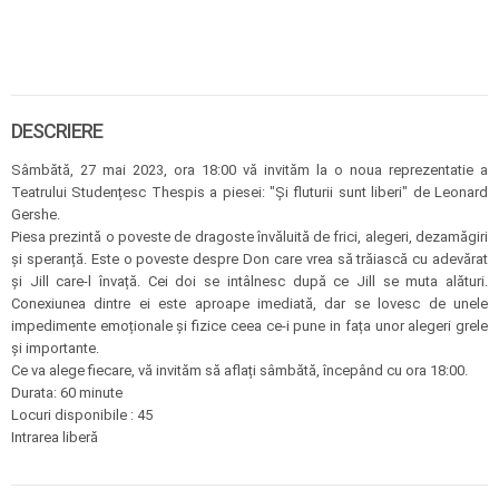
DESCRIERE
Sâmbătă, 27 mai 2023, ora 18:00 vă invităm la o noua reprezentatie a
Teatrului Studențesc Thespis a piesei: "Și fluturii sunt liberi" de Leonard
Gershe.
Piesa prezintă o poveste de dragoste învăluită de frici, alegeri, dezamăgiri
și speranță. Este o poveste despre Don care vrea să trăiască cu adevărat
și Jill care-l învață. Cei doi se intâlnesc după ce Jill se muta alături.
Conexiunea dintre ei este aproape imediată, dar se lovesc de unele
impedimente emoționale și fizice ceea ce-i pune in fața unor alegeri grele
și importante.
Ce va alege fiecare, vă invităm să aflați sâmbătă, începând cu ora 18:00.
Durata: 60 minute
Locuri disponibile : 45
Intrarea liberă