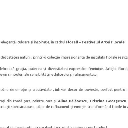
eleganță, culoare și inspirație, în cadrul F
lorall – Festivalul Artei Florale
!
licatețea naturii , printr-o colecție impresionantă de instalații florale realiz
ebrează grația, puterea și diversitatea expresiilor feminine. Artiștii floral
vin simboluri ale sensibilității, echilibrului și rafinamentului.
, pline de emoție și creativitate , într-un decor de poveste, perfect pentru r
tați din toată țara, printre care și
Alina Bălănescu
,
Cristina Georgescu
 creații spectaculoase, pline de rafinament și emoție, transformând florile în
inspirat de frumusețea și creativitatea acestui univers spectaculos!