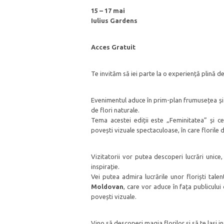
15 – 17 mai
Iulius Gardens
Acces Gratuit
Te invităm să iei parte la o experiență plină de 
Evenimentul aduce în prim-plan frumusețea și de
de flori naturale.
Tema acestei ediții este „Feminitatea” și cel
povești vizuale spectaculoase, în care florile de
Vizitatorii vor putea descoperi lucrări unice
inspirație.
Vei putea admira lucrările unor floriști talen
Moldovan
, care vor aduce în fața publicului
povești vizuale.
Vino să descoperi magia florilor și să te lași 