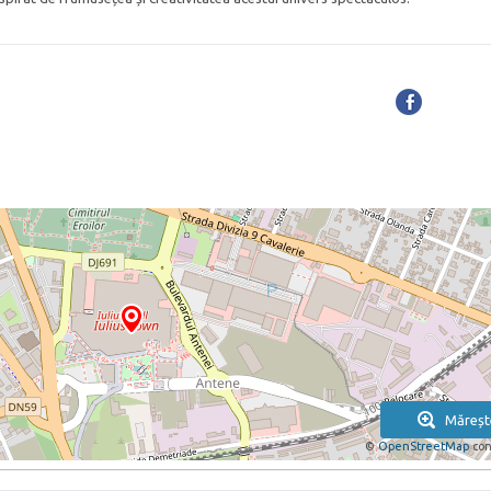
Măreșt
©
OpenStreetMap
con