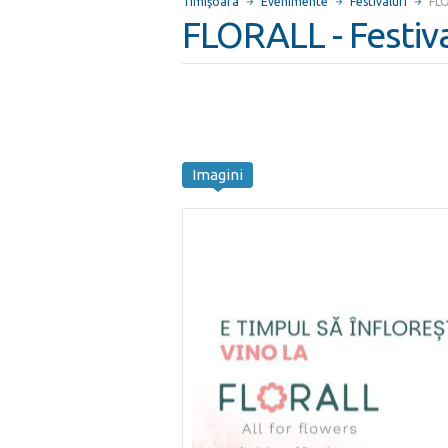
Timişoara
Evenimente
Festivaluri
FLO
FLORALL - Festival
Imagini