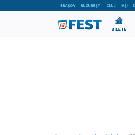
BRAŞOV
BUCUREŞTI
CLUJ
IAŞI
S
BILETE