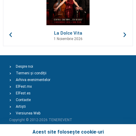
La Dolce Vita
1 Noiembrie 2026
Despre noi
Termeni și condiții
Arhiva evenimentelor
ElFest.mx
ElFest.es
Contacte
Artiști
Versiunea Web
Copyright © 2012-2026
TENEREVENT
Acest site folosește cookie-uri