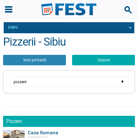
SIBIU
Pizzerii - Sibiu
Vezi pe hartă
Opțiuni
pizzerii
▼
Pizzerii
Casa Romana