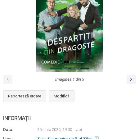
Imaginea
1
din
5
Raportează eroare
Modifică
INFORMAȚII
Data:
25 Iunie 2026, 19:00
Joi
Locul:
Sibiu
, Filarmonica de Stat Sibiu