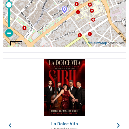
©
OpenStreetMap
contributors
200 m
La Dolce Vita