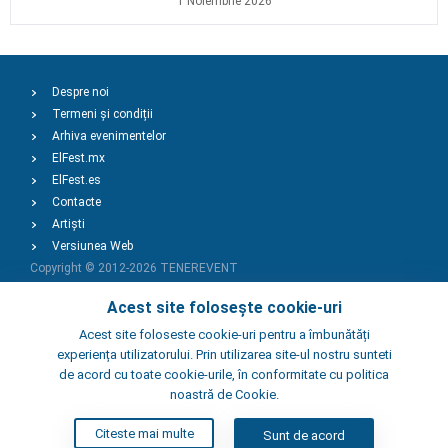
1 Noiembrie 2026
Despre noi
Termeni și condiții
Arhiva evenimentelor
ElFest.mx
ElFest.es
Contacte
Artiști
Versiunea Web
Copyright © 2012-2026
TENEREVENT
Acest site folosește cookie-uri
Adaugă Eveniment
Acest site foloseste cookie-uri pentru a îmbunătăți
experiența utilizatorului. Prin utilizarea site-ul nostru sunteti
de acord cu toate cookie-urile, în conformitate cu politica
Adaugă Local
noastră de Cookie.
Citeste mai multe
Sunt de acord