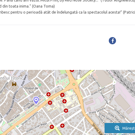
me. Până când am văzut Micul Prinț by Red Nose Society..." (Tudor Anghelescu
d din toata inima." (Oana Toma)
besc pentru o perioadă atât de îndelungată ca la spectacolul acesta!" (Patric
Măreșt