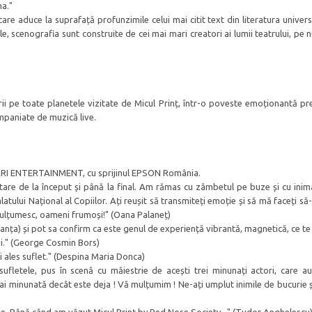
ma."
e aduce la suprafață profunzimile celui mai citit text din literatura universa
e, scenografia sunt construite de cei mai mari creatori ai lumii teatrului, pe 
orii pe toate planetele vizitate de Micul Prinț, într-o poveste emoționantă pr
ompaniate de muzică live.
ARI ENTERTAINMENT, cu sprijinul EPSON România.
tare de la început și până la final. Am rămas cu zâmbetul pe buze și cu inim
atului Național al Copiilor. Ați reușit să transmiteți emoție și să mă faceți s
 mulțumesc, oameni frumoși!" (Oana Palaneț)
tanța) și pot sa confirm ca este genul de experiență vibrantă, magnetică, ce te
tii." (George Cosmin Bors)
i ales suflet." (Despina Maria Donca)
fletele, pus în scenă cu măiestrie de acești trei minunați actori, care au
ai minunată decât este deja ! Vă mulțumim ! Ne-ați umplut inimile de bucurie ș