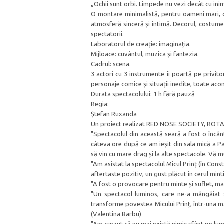
„Ochii sunt orbi. Limpede nu vezi decât cu ini
O montare minimalistă, pentru oameni mari, car
atmosferă sinceră și intimă. Decorul, costumel
spectatorii.
Laboratorul de creație: imaginația.
Mijloace: cuvântul, muzica și fantezia.
Cadrul: scena.
3 actori cu 3 instrumente îi poartă pe privit
personaje comice și situații inedite, toate ac
Durata spectacolului: 1 h fără pauză
Regia:
Ștefan Ruxanda
Un proiect realizat RED NOSE SOCIETY, ROT
"Spectacolul din această seară a fost o încân
câteva ore după ce am ieșit din sala mică a Pal
să vin cu mare drag și la alte spectacole. Vă
"Am asistat la spectacolul Micul Prinț (în Cons
aftertaste pozitiv, un gust plăcut in cerul min
"A fost o provocare pentru minte și suflet, ma
"Un spectacol luminos, care ne-a mângâiat su
transforme povestea Micului Prinț, într-una m
(Valentina Barbu)