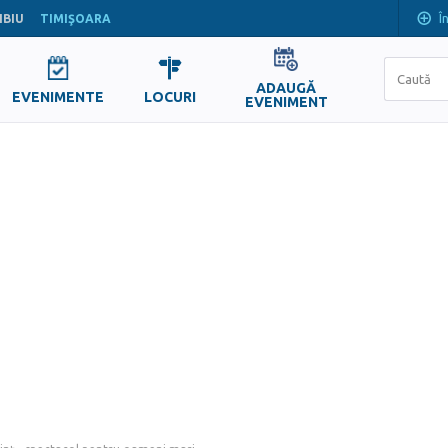
Î
IBIU
TIMIŞOARA
ADAUGĂ
EVENIMENTE
LOCURI
EVENIMENT