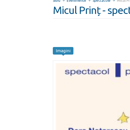
Sibiu
Evenimente
Spectacole
Micul P
Micul Prinț - spe
Imagini