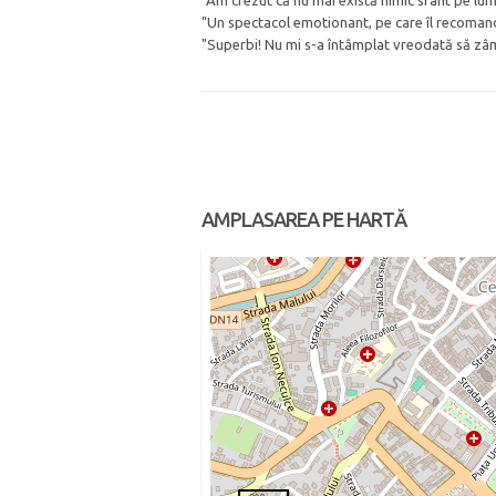
"Am crezut că nu mai există nimic sfânt pe lu
"Un spectacol emotionant, pe care îl recoman
"Superbi! Nu mi s-a întâmplat vreodată să zâm
AMPLASAREA PE HARTĂ