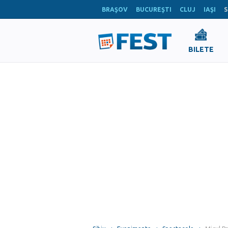
BRAŞOV
BUCUREŞTI
CLUJ
IAŞI
S
BILETE