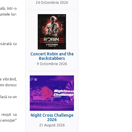
24 Octombrie 2026
lă, într-o
numele lor:
esărată cu
Concert Robin and the
Backstabbers
9 Octombrie 2026
a vibrând,
ă-mi doresc
 lasă cu un
 reușit sa
Night Cross Challenge
2026
i emoție!"
21 August 2026