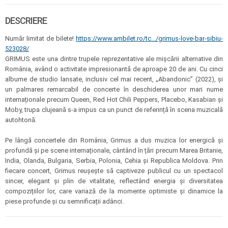
DESCRIERE
Număr limitat de bilete!
https://www.ambilet.ro/tc.../grimus-love-bar-sibiu-
523028/
GRIMUS este una dintre trupele reprezentative ale mișcării alternative din
România, având o activitate impresionantă de aproape 20 de ani. Cu cinci
albume de studio lansate, inclusiv cel mai recent, „Abandonic” (2022), și
un palmares remarcabil de concerte în deschiderea unor mari nume
internaționale precum Queen, Red Hot Chili Peppers, Placebo, Kasabian și
Moby, trupa clujeană s-a impus ca un punct de referință în scena muzicală
autohtonă.
Pe lângă concertele din România, Grimus a dus muzica lor energică și
profundă și pe scene internaționale, cântând în țări precum Marea Britanie,
India, Olanda, Bulgaria, Serbia, Polonia, Cehia și Republica Moldova. Prin
fiecare concert, Grimus reușește să captiveze publicul cu un spectacol
sincer, elegant și plin de vitalitate, reflectând energia și diversitatea
compozițiilor lor, care variază de la momente optimiste și dinamice la
piese profunde și cu semnificații adânci.