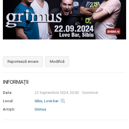
Raportează eroare
Modifică
INFORMAȚII
Data:
22 Septembrie 2024, 20:00
Duminică
Locul:
Sibiu
, Love bar
Artiști:
Grimus