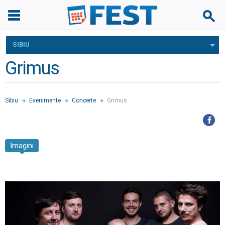
SIBIU
Grimus
Sibiu
Evenimente
Concerte
Grimus
Imagini