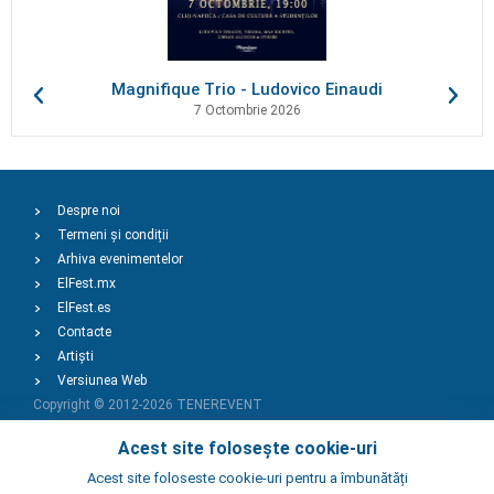
Magnifique Trio - Ludovico Einaudi
7 Octombrie 2026
Despre noi
Termeni și condiții
Arhiva evenimentelor
ElFest.mx
ElFest.es
Contacte
Artiști
Versiunea Web
Copyright © 2012-2026
TENEREVENT
Acest site folosește cookie-uri
Adaugă Eveniment
Acest site foloseste cookie-uri pentru a îmbunătăți