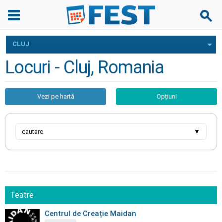
CLUJ
Locuri - Cluj, Romania
Vezi pe hartă
Opțiuni
cautare
▼
Teatre
Centrul de Creație Maidan