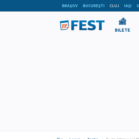
BRAŞOV
BUCUREŞTI
CLUJ
IAŞI
S
BILETE