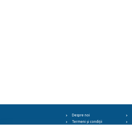
Despre noi
Termeni și condiții
Arhiva evenimentelor