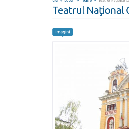
Cluj
Locuri
Teatre
Teatrul Naţional C
Teatrul Naţional
Imagini