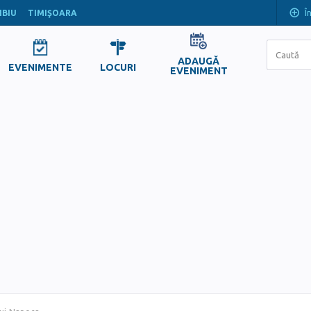
Î
IBIU
TIMIŞOARA
ADAUGĂ
EVENIMENTE
LOCURI
EVENIMENT