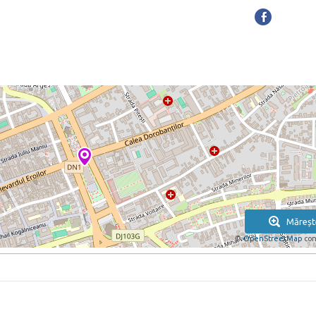
Măreșt
©
OpenStreetMap
con