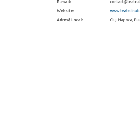
E-mail:
contact@teatruln
Website:
www.teatrulnatio
Adresă Local:
Cluj-Napoca, Pia