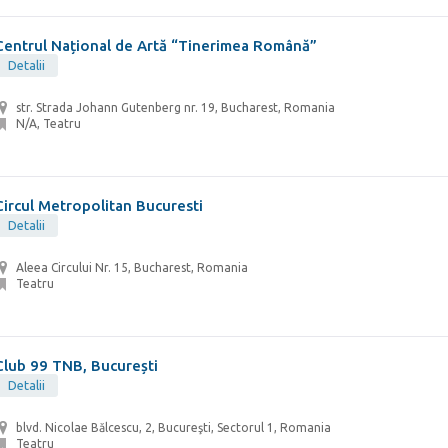
Centrul Național de Artă “Tinerimea Română”
Detalii
str. Strada Johann Gutenberg nr. 19, Bucharest, Romania
N/A, Teatru
Circul Metropolitan Bucuresti
Detalii
Aleea Circului Nr. 15, Bucharest, Romania
Teatru
Club 99 TNB, București
Detalii
blvd. Nicolae Bălcescu, 2, Bucureşti, Sectorul 1, Romania
Teatru