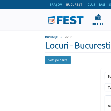
BRAŞOV
BUCUREŞTI
CLUJ
IAŞI
S
BILETE
Bucureşti
Locuri
Locuri - Bucuresti
Vezi pe hartă
Bu
T
Ni