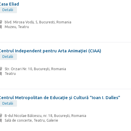
Casa Eliad
Detalii
blvd. Mircea Vodă, 5, Bucuresti, Romania
Muzeu, Teatru
Centrul Independent pentru Arta Animației (CIAA)
Detalii
Str. Orzari Nr. 10, București, Romania
Teatru
Centrul Metropolitan de Educație și Cultură "Ioan I. Dalles"
Detalii
B-dul Nicolae Bălcescu, nr. 18, București, Romania
Sală de concerte, Teatru, Galerie