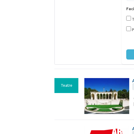
Faci
T
P
Teatre