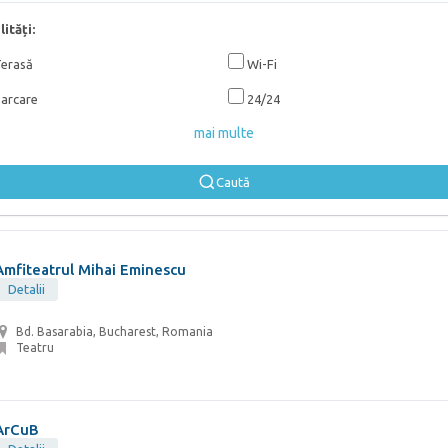
lități:
erasă
Wi-Fi
arcare
24/24
mai multe
Caută
Amfiteatrul Mihai Eminescu
Detalii
Bd. Basarabia, Bucharest, Romania
Teatru
ArCuB