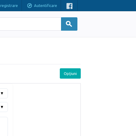
nregistrare
Autentificare
Opțiuni
▼
▼