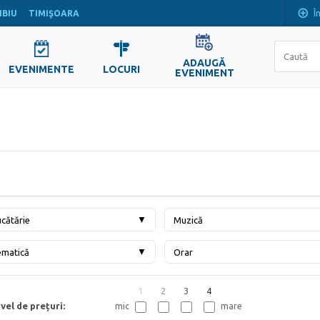
Î
IBIU
TIMIŞOARA
ADAUGĂ
EVENIMENTE
LOCURI
EVENIMENT
▼
cătărie
Muzică
▼
ematică
Orar
1
2
3
4
vel de prețuri:
mic
mare