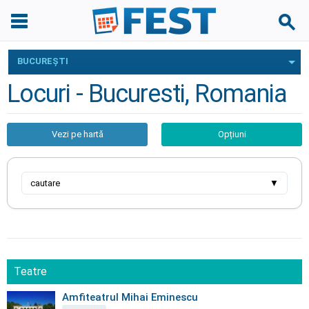
BUCUREŞTI
Locuri - Bucuresti, Romania
Vezi pe hartă
Opțiuni
cautare
▼
Teatre
Amfiteatrul Mihai Eminescu