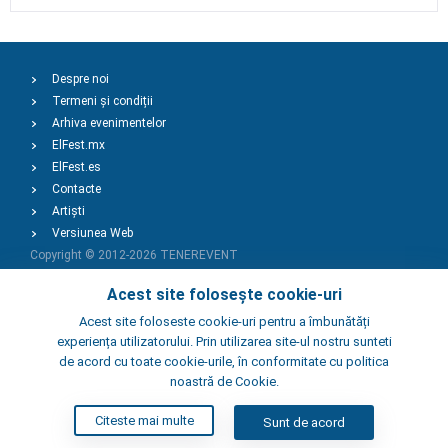
Despre noi
Termeni și condiții
Arhiva evenimentelor
ElFest.mx
ElFest.es
Contacte
Artiști
Versiunea Web
Copyright © 2012-2026
TENEREVENT
Acest site folosește cookie-uri
Adaugă Eveniment
Acest site foloseste cookie-uri pentru a îmbunătăți
experiența utilizatorului. Prin utilizarea site-ul nostru sunteti
de acord cu toate cookie-urile, în conformitate cu politica
Adaugă Local
noastră de Cookie.
Citeste mai multe
Sunt de acord