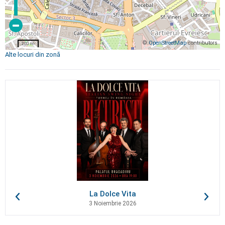
©
OpenStreetMap
contributors
200 m
Alte locuri din zonă
La Dolce Vita
3 Noiembrie 2026