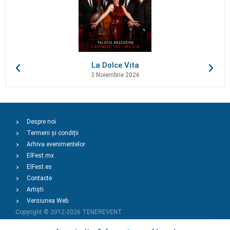
La Dolce Vita
3 Noiembrie 2026
Despre noi
Termeni și condiții
Arhiva evenimentelor
ElFest.mx
ElFest.es
Contacte
Artiști
Versiunea Web
Copyright © 2012-2026
TENEREVENT