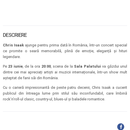
DESCRIERE
Chris Isaak
ajunge pentru prima dată în România, într-un concert special
ce promite o seară memorabilă, plină de emoție, eleganță și hituri
legendare.
Pe
23 iunie
, de la ora
20:00
, scena de la
Sala Palatului
va găzdui unul
dintre cei mai apreciați artiști ai muzicii internaționale, într-un show mult
așteptat de fanii săi din România.
Cu o carieră impresionantă de peste patru decenii, Chris Isaak a cucerit
publicul din întreaga lume prin stilul său inconfundabil, care îmbină
rock’n’roll-ul clasic, country-ul, blues-ul și baladele romantice.