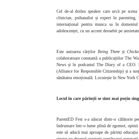
Cel de-al doilea speaker care urcă pe scena
clinician, psihanalist și expert în parenting
internațional pentru munca sa în domeniul a
adolescenței, cu un accent deosebit pe anxietate,
Este autoarea cărților
Being There
și
Chicke
colaboratoare constantă a publicațiilor The Wa
News și în podcastul The Diary of a CEO. Er
(Alliance for Responsible Citizenship) și a sus
sănătatea emoțională. Locuiește în New York City
Locul în care părinții se simt mai puțin sing
ParentED Fest s-a născut dintr-o călătorie pe
îndrumare într-o lume plină de zgomot, opinii ș
este să aducă mai aproape de părinți educația 
singur pe drumul creșterii următoarei generații