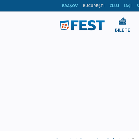
BRAŞOV
BUCUREŞTI
CLUJ
IAŞI
S
BILETE