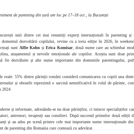
niment de parenting din țară are loc pe 17–18 oct., la București
urești unii dintre cei mai renumiți experți internaționali în parenting și 
în domeniul dezvoltării copilului, revine cu a treia ediție în 2026, în weeken
irmați sunt
Alfie Kohn
și
Erica Komisar
, două nume care au schimbat mod
iplina, atașamentul și nevoile emoționale ale copiilor.
Aceștia sunt doar prim
ă fie dezvăluite și alte nume importante din domeniile parentingului, psih
e reale. 55% dintre părinții români consideră comunicarea cu copiii una dintr
resului și oboselii reprezintă o sarcină semnificativă în rolul de părinte, co
n 2024.
rne și informate, adresându-se nu doar părinților, ci tuturor specialiștilor ca
catori, antrenori, terapeuți sau consilieri. După succesul primelor două ediții 
anți și au adus pe scenă printre cele mai importante nume internaționale di
nt de parenting din Romania care contează cu adevărat.