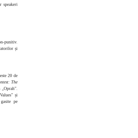
r speakeri
on-punitiv.
torilor și
este 20 de
ntest: The
a „Oprah”.
Values” și
gasite pe