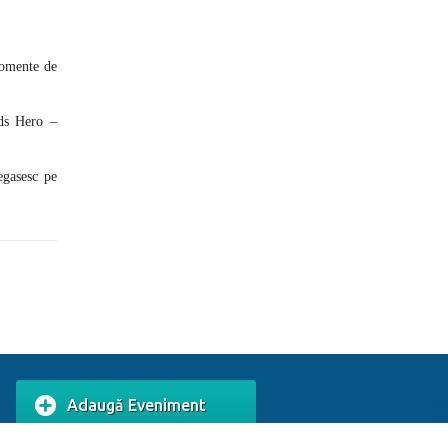
momente de
ids Hero –
egasesc pe
Adaugă Eveniment