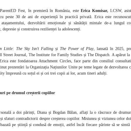
 ParentED Fest, în premieră în România, este
Erica Komisar,
LCSW, asiste
, cu peste 30 de ani de experiență în practică privată. Erica este recunoscu
tașamentului, dezvoltării emoționale și sănătății mintale de-a lungul cop
 depresie și construirea rezilienței la adolescenți.
n Little: The Sky Isn’t Falling
și
The Power of Play
, lansată în 2025, p
ll Street Journal, The Institute for Family Studies și The Dispatch. A apărut l
ica este fondatoarea Attachment Circles, face parte din consiliul consulta
ținut prezentări la Organizația Națiunilor Unite pe teme legate de dezvoltarea c
 împreună cu soțul ei și cei trei copii ai lor, acum tineri adulți.
uri pe drumul creșterii copiilor
rsonală a doi părinți, Diana și Bogdan Bălan, aflați la o răscruce de drumur
i sfaturi contradictorii despre creșterea copiilor. Misiunea și viziunea celor do
bazată pe știință și condusă de emoții, astfel încât fiecare părinte să se simt
.