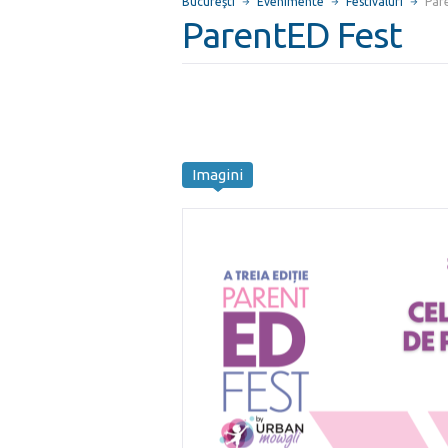
Bucureşti
Evenimente
Festivaluri
Par
ParentED Fest
Imagini