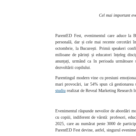
Cel mai important eve
ParentED Fest, evenimentul care aduce la Buc
personală, dar și cele mai recente cercetări 
octombrie, la București. Primii speakeri conf
milioane de părinți și educatori înțeleg disc
anunțați, urmând ca în perioada următoare s
dezvoltării copilului.
Parentingul modern vine cu presiuni emoțional
mari provocări, iar 54% spun că gestionarea st
studiu
realizat de Reveal Marketing Research î
Evenimentul răspunde nevoilor de abordări mode
cu copiii, indiferent de vârstă: profesori, edu
2025, care au numărat peste 3000 de particip
ParentED Fest devine, astfel, singurul evenime