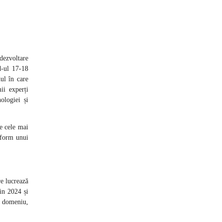
dezvoltare
d-ul 17-18
ul în care
ii experți
ologiei și
e cele mai
nform unui
re lucrează
din 2024 și
n domeniu,