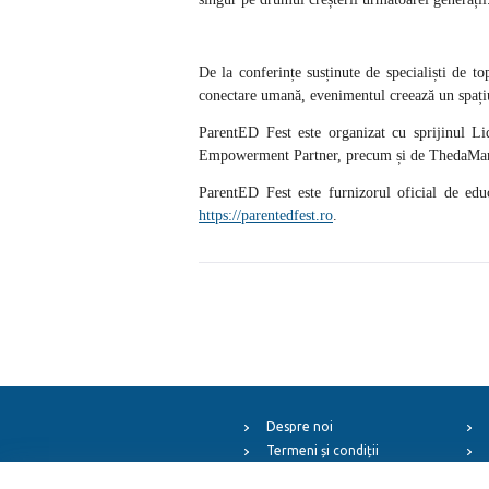
De la conferințe susținute de specialiști de t
conectare umană, evenimentul creează un spațiu 
ParentED Fest este organizat cu sprijinul L
Empowerment Partner, precum și de ThedaMar,
ParentED Fest este furnizorul oficial de ed
https://parentedfest.ro
.
Despre noi
Termeni și condiții
Arhiva evenimentelor