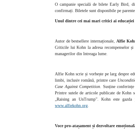
O campanie specială de bilete Early Bird, dis
confirmați.
Biletele sunt disponibile pe parented
Unul dintre cei mai mari critici ai educație
Autor de bestsellere internaționale,
Alfie Koh
Criticile lui Kohn la adresa recompenselor și 
managerilor din întreaga lume.
Alfie Kohn scrie și vorbește pe larg despre ed
limbi, inclusiv română, printre care
Unconditi
Case Against Competition
. Susține conferinț
Printre sutele de articole publicate de Koh
„Raising an UnTrump”. Kohn este gazda pod
www.alfiekohn.org
.
Voce pro-atașament și dezvoltare emoțional