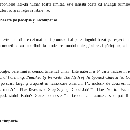
ponibile într-un număr foarte limitat, este lansată odată cu anunțul primilo
fest.ro și în rețeaua iabilet.ro.
i bazate pe pedepse și recompense
n
este unul dintre cei mai mari promotori ai parentingului bazat pe respect, n
competiției au contribuit la modelarea modului de gândire al părinților, educa
ucație, parenting și comportamentul uman. Este autorul a 14 cărți traduse în p
onal Parenting
,
Punished by Rewards
,
The Myth of the Spoiled Child și No Co
e pe scară largă și a apărut în numeroase emisiuni TV, inclusiv de două ori l
n se numără: „Five Reasons to Stop Saying ‘Good Job!’”, „How Not to Teach 
castului Kohn’s Zone; locuiește în Boston, iar resursele sale pot fi 
ă timpurie