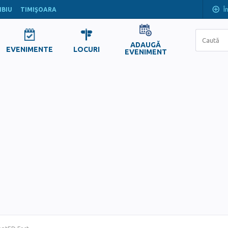
Î
IBIU
TIMIŞOARA
ADAUGĂ
EVENIMENTE
LOCURI
EVENIMENT