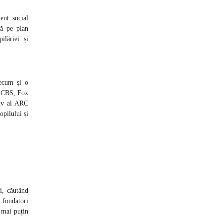
nt social
tă pe plan
ilăriei și
recum și o
a CBS, Fox
tiv al ARC
opilului și
i, căutând
i fondatori
ă mai puțin