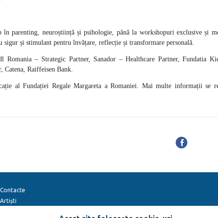
op în parenting, neuroștiință și psihologie, până la workshopuri exclusive și 
sigur și stimulant pentru învățare, reflecție și transformare personală.
idl Romania – Strategic Partner, Sanador – Healthcare Partner, Fundatia K
 Catena, Raiffeisen Bank.
ucație al Fundației Regale Margareta a Romaniei. Mai multe informații se r
Contacte
Artiști