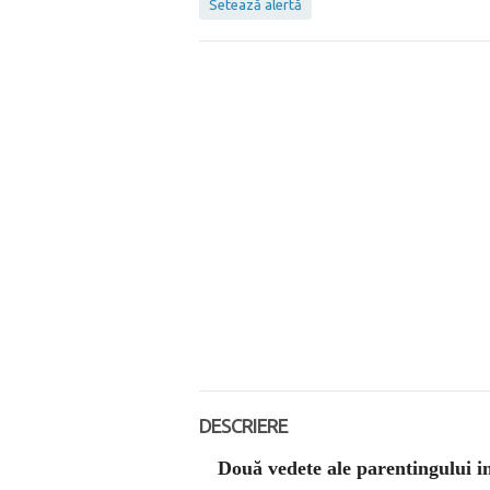
Setează alertă
DESCRIERE
Două vedete ale parentingului i