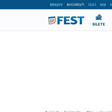
BRAŞOV
BUCUREŞTI
CLUJ
IAŞI
S
BILETE