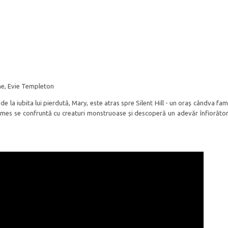
ne, Evie Templeton
 la iubita lui pierdută, Mary, este atras spre Silent Hill - un oraș cândva fam
James se confruntă cu creaturi monstruoase și descoperă un adevăr înfiorător 