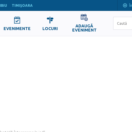
Î
IBIU
TIMIŞOARA
ADAUGĂ
EVENIMENTE
LOCURI
EVENIMENT