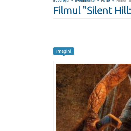
Bucureşti
Evenimente
Filme
Filmul "S
Filmul "Silent Hill
Imagini