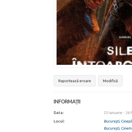
Raportează eroare
Modifică
INFORMAȚII
Data:
23 Ianuarie
-
26 
Locul:
Bucureşti
, Cinep
Bucureşti
, Cinem