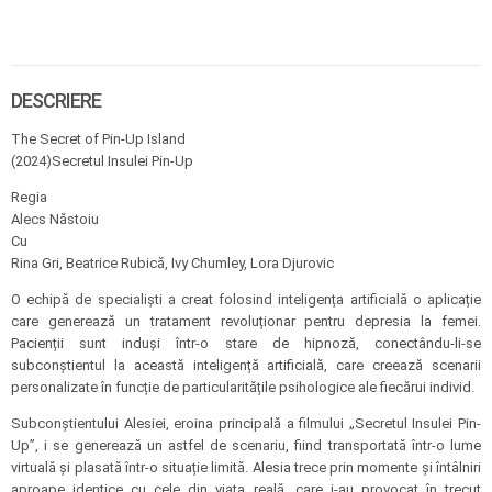
DESCRIERE
The Secret of Pin-Up Island
(2024)Secretul Insulei Pin-Up
Regia
Alecs Năstoiu
Cu
Rina Gri, Beatrice Rubică, Ivy Chumley, Lora Djurovic
O echipă de specialiști a creat folosind inteligența artificială o aplicație
care generează un tratament revoluționar pentru depresia la femei.
Pacienții sunt induși într-o stare de hipnoză, conectându-li-se
subconștientul la această inteligență artificială, care creează scenarii
personalizate în funcție de particularitățile psihologice ale fiecărui individ.
Subconștientului Alesiei, eroina principală a filmului „Secretul Insulei Pin-
Up”, i se generează un astfel de scenariu, fiind transportată într-o lume
virtuală și plasată într-o situație limită. Alesia trece prin momente și întâlniri
aproape identice cu cele din viața reală, care i-au provocat în trecut