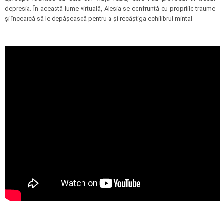
depresia. În această lume virtuală, Alesia se confruntă cu propriile traume
și încearcă să le depășească pentru a-și recâștiga echilibrul mintal.